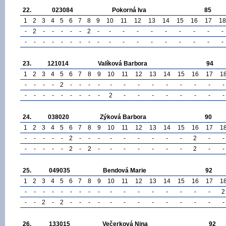
22.
023084
Pokorná Iva
85
1
2
3
4
5
6
7
8
9
10
11
12
13
14
15
16
17
18
-
2
-
-
-
-
-
2
-
-
-
-
-
-
-
-
-
-
-
-
-
-
-
-
-
-
-
-
-
-
-
-
-
-
-
-
23.
121014
Valíková Barbora
94
1
2
3
4
5
6
7
8
9
10
11
12
13
14
15
16
17
1
-
-
-
-
2
-
-
-
-
-
-
-
-
-
-
-
-
-
-
-
-
-
-
-
-
-
-
2
-
-
-
-
-
-
-
-
24.
038020
Zýková Barbora
90
1
2
3
4
5
6
7
8
9
10
11
12
13
14
15
16
17
1
-
-
-
-
-
2
-
-
-
-
-
-
-
-
-
2
-
-
-
-
-
-
-
2
-
2
-
-
-
-
-
-
-
2
-
-
25.
049035
Bendová Marie
92
1
2
3
4
5
6
7
8
9
10
11
12
13
14
15
16
17
1
-
-
-
-
-
-
-
-
-
-
-
-
-
-
-
-
-
2
-
-
2
-
2
-
-
-
-
-
-
-
-
-
-
-
-
-
26.
133015
Večerková Nina
92