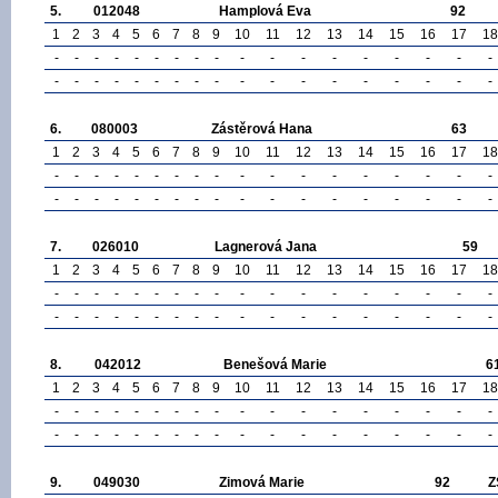
5.
012048
Hamplová Eva
92
1
2
3
4
5
6
7
8
9
10
11
12
13
14
15
16
17
18
-
-
-
-
-
-
-
-
-
-
-
-
-
-
-
-
-
-
-
-
-
-
-
-
-
-
-
-
-
-
-
-
-
-
-
-
6.
080003
Zástěrová Hana
63
1
2
3
4
5
6
7
8
9
10
11
12
13
14
15
16
17
18
-
-
-
-
-
-
-
-
-
-
-
-
-
-
-
-
-
-
-
-
-
-
-
-
-
-
-
-
-
-
-
-
-
-
-
-
7.
026010
Lagnerová Jana
59
1
2
3
4
5
6
7
8
9
10
11
12
13
14
15
16
17
18
-
-
-
-
-
-
-
-
-
-
-
-
-
-
-
-
-
-
-
-
-
-
-
-
-
-
-
-
-
-
-
-
-
-
-
-
8.
042012
Benešová Marie
6
1
2
3
4
5
6
7
8
9
10
11
12
13
14
15
16
17
18
-
-
-
-
-
-
-
-
-
-
-
-
-
-
-
-
-
-
-
-
-
-
-
-
-
-
-
-
-
-
-
-
-
-
-
-
9.
049030
Zimová Marie
92
Z