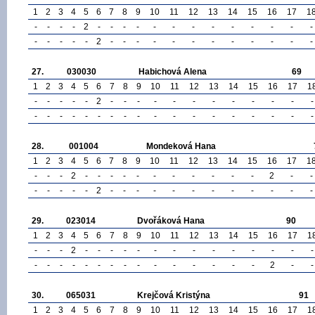
1
2
3
4
5
6
7
8
9
10
11
12
13
14
15
16
17
1
-
-
-
-
2
-
-
-
-
-
-
-
-
-
-
-
-
-
-
-
-
-
-
2
-
-
-
-
-
-
-
-
-
-
-
-
27.
030030
Habichová Alena
69
1
2
3
4
5
6
7
8
9
10
11
12
13
14
15
16
17
1
-
-
-
-
-
2
-
-
-
-
-
-
-
-
-
-
-
-
-
-
-
-
-
-
-
-
-
-
-
-
-
-
-
-
-
-
28.
001004
Mondeková Hana
1
2
3
4
5
6
7
8
9
10
11
12
13
14
15
16
17
1
-
-
-
2
-
-
-
-
-
-
-
-
-
-
-
2
-
-
-
-
-
-
-
2
-
-
-
-
-
-
-
-
-
-
-
-
29.
023014
Dvořáková Hana
90
1
2
3
4
5
6
7
8
9
10
11
12
13
14
15
16
17
1
-
-
-
2
-
-
-
-
-
-
-
-
-
-
-
-
-
-
-
-
-
-
-
-
-
-
-
-
-
-
-
-
-
2
-
-
30.
065031
Krejčová Kristýna
91
1
2
3
4
5
6
7
8
9
10
11
12
13
14
15
16
17
1