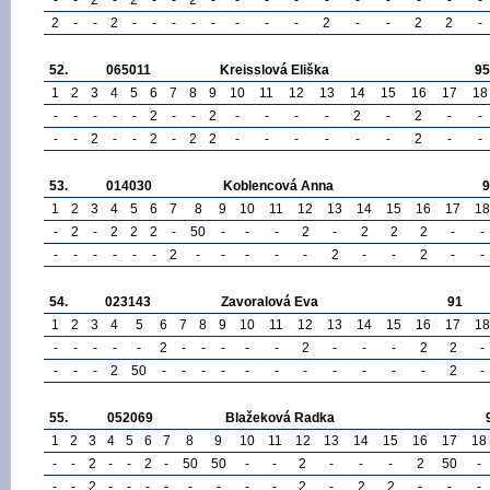
2
-
-
2
-
-
-
-
-
-
-
-
2
-
-
2
2
-
52.
065011
Kreisslová Eliška
95
1
2
3
4
5
6
7
8
9
10
11
12
13
14
15
16
17
18
-
-
-
-
-
2
-
-
2
-
-
-
-
2
-
2
-
-
-
-
2
-
-
2
-
2
2
-
-
-
-
-
-
2
-
-
53.
014030
Koblencová Anna
9
1
2
3
4
5
6
7
8
9
10
11
12
13
14
15
16
17
18
-
2
-
2
2
2
-
50
-
-
-
2
-
2
2
2
-
-
-
-
-
-
-
-
2
-
-
-
-
-
2
-
-
2
-
-
54.
023143
Zavoralová Eva
91
1
2
3
4
5
6
7
8
9
10
11
12
13
14
15
16
17
18
-
-
-
-
-
2
-
-
-
-
-
2
-
-
-
2
2
-
-
-
-
2
50
-
-
-
-
-
-
-
-
-
-
-
2
-
55.
052069
Blažeková Radka
1
2
3
4
5
6
7
8
9
10
11
12
13
14
15
16
17
18
-
-
2
-
-
2
-
50
50
-
-
2
-
-
-
2
50
-
-
-
2
-
-
-
-
-
-
-
-
2
-
2
2
-
-
-