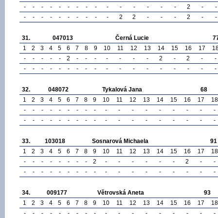
-
-
-
-
-
-
-
-
-
-
-
-
-
-
-
2
-
-
-
-
-
-
-
-
-
-
-
-
2
2
-
-
-
2
-
-
31.
047013
Černá Lucie
7
1
2
3
4
5
6
7
8
9
10
11
12
13
14
15
16
17
1
-
-
-
-
-
2
-
-
-
-
-
-
-
2
-
2
-
-
-
-
-
-
-
-
-
-
-
-
-
-
-
-
-
-
-
-
32.
048072
Tykalová Jana
68
1
2
3
4
5
6
7
8
9
10
11
12
13
14
15
16
17
18
-
-
-
-
-
-
-
-
-
-
-
-
-
-
-
-
-
-
-
-
-
-
-
-
-
-
-
-
-
-
-
-
-
-
-
-
33.
103018
Sosnarová Michaela
91
1
2
3
4
5
6
7
8
9
10
11
12
13
14
15
16
17
18
-
-
-
-
-
-
-
-
2
-
-
-
-
-
-
2
-
-
-
-
-
-
-
-
-
-
-
-
-
-
-
-
-
-
-
-
34.
009177
Větrovská Aneta
93
1
2
3
4
5
6
7
8
9
10
11
12
13
14
15
16
17
18
-
-
-
-
-
-
-
-
-
-
-
-
-
-
-
-
-
-