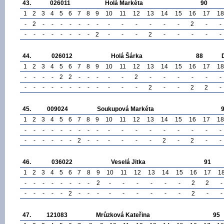
43.
026011
Holá Markéta
90
1
2
3
4
5
6
7
8
9
10
11
12
13
14
15
16
17
18
-
2
-
-
-
-
-
-
-
-
-
-
-
-
-
2
-
-
-
-
-
-
-
-
-
-
2
-
-
-
2
-
-
-
-
-
44.
026012
Holá Šárka
88
1
2
3
4
5
6
7
8
9
10
11
12
13
14
15
16
17
18
-
-
-
-
2
2
-
-
-
-
-
2
-
-
-
-
-
-
-
-
-
-
-
-
-
-
-
-
-
-
2
-
-
2
2
-
45.
009024
Soukupová Markéta
1
2
3
4
5
6
7
8
9
10
11
12
13
14
15
16
17
18
-
-
-
-
-
-
-
-
-
-
-
-
-
-
-
-
-
-
-
-
-
-
-
-
2
-
-
-
-
-
-
2
-
2
-
-
46.
036022
Veselá Jitka
91
1
2
3
4
5
6
7
8
9
10
11
12
13
14
15
16
17
1
-
-
-
-
-
-
-
-
2
-
-
-
-
-
-
2
2
-
-
-
-
-
-
2
-
-
-
-
-
-
-
-
-
2
-
-
47.
121083
Mrůzková Kateřina
95