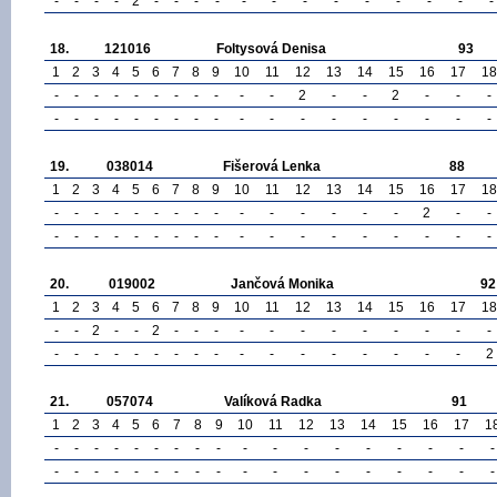
-
-
-
-
2
-
-
-
-
-
-
-
-
-
-
-
-
-
18.
121016
Foltysová Denisa
93
1
2
3
4
5
6
7
8
9
10
11
12
13
14
15
16
17
18
-
-
-
-
-
-
-
-
-
-
-
2
-
-
2
-
-
-
-
-
-
-
-
-
-
-
-
-
-
-
-
-
-
-
-
-
19.
038014
Fišerová Lenka
88
1
2
3
4
5
6
7
8
9
10
11
12
13
14
15
16
17
18
-
-
-
-
-
-
-
-
-
-
-
-
-
-
-
2
-
-
-
-
-
-
-
-
-
-
-
-
-
-
-
-
-
-
-
-
20.
019002
Jančová Monika
92
1
2
3
4
5
6
7
8
9
10
11
12
13
14
15
16
17
18
-
-
2
-
-
2
-
-
-
-
-
-
-
-
-
-
-
-
-
-
-
-
-
-
-
-
-
-
-
-
-
-
-
-
-
2
21.
057074
Valíková Radka
91
1
2
3
4
5
6
7
8
9
10
11
12
13
14
15
16
17
1
-
-
-
-
-
-
-
-
-
-
-
-
-
-
-
-
-
-
-
-
-
-
-
-
-
-
-
-
-
-
-
-
-
-
-
-