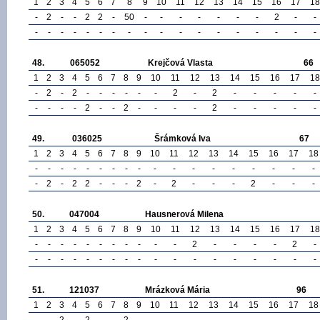
1
2
3
4
5
6
7
8
9
10
11
12
13
14
15
16
17
18
-
2
-
-
2
2
-
50
-
-
-
-
-
-
-
2
-
-
-
-
-
-
-
-
-
-
-
-
-
-
-
-
-
-
-
-
48.
065052
Krejčová Vlasta
66
1
2
3
4
5
6
7
8
9
10
11
12
13
14
15
16
17
18
-
2
-
2
-
-
-
-
-
-
2
-
2
-
-
-
-
-
-
-
-
-
2
-
-
2
-
-
-
-
2
-
-
-
-
-
49.
036025
Šrámková Iva
67
1
2
3
4
5
6
7
8
9
10
11
12
13
14
15
16
17
18
-
-
-
-
-
-
-
-
-
-
-
-
-
-
-
-
-
-
-
2
-
2
2
-
-
-
2
-
2
-
-
-
2
-
-
-
50.
047004
Hausnerová Milena
1
2
3
4
5
6
7
8
9
10
11
12
13
14
15
16
17
18
-
-
-
-
-
-
-
-
-
-
-
2
-
-
-
-
2
-
-
-
-
-
-
-
-
-
-
-
-
-
-
-
-
-
-
-
51.
121037
Mrázková Mária
96
1
2
3
4
5
6
7
8
9
10
11
12
13
14
15
16
17
18
-
-
2
-
2
-
-
2
-
-
-
-
-
-
-
-
-
-