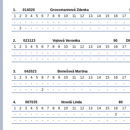
1.
014020
Grossmannová Zdenka
1
2
3
4
5
6
7
8
9
10
11
12
13
14
15
16
17
-
-
-
-
-
-
-
-
-
-
-
-
-
-
-
-
-
-
2
-
-
-
-
-
-
-
-
-
-
-
-
-
-
-
2.
023123
Vojtová Veronika
90
D
1
2
3
4
5
6
7
8
9
10
11
12
13
14
15
16
17
-
-
-
-
-
-
-
-
-
-
-
-
-
-
-
-
-
-
-
-
-
-
-
-
-
-
-
-
-
-
-
-
-
-
3.
042023
Benešová Martina
1
2
3
4
5
6
7
8
9
10
11
12
13
14
15
16
17
-
-
-
-
-
-
-
-
-
-
-
-
-
-
-
-
-
-
-
-
-
-
2
-
-
-
-
-
-
-
-
-
-
-
4.
007035
Veselá Linda
80
1
2
3
4
5
6
7
8
9
10
11
12
13
14
15
16
17
-
-
-
-
-
-
-
-
-
-
-
-
-
-
-
2
-
-
-
-
-
-
-
-
-
-
-
-
-
-
-
-
-
-