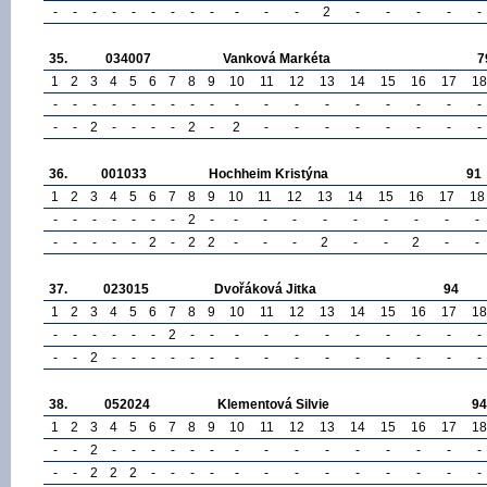
-
-
-
-
-
-
-
-
-
-
-
-
2
-
-
-
-
-
35.
034007
Vanková Markéta
7
1
2
3
4
5
6
7
8
9
10
11
12
13
14
15
16
17
18
-
-
-
-
-
-
-
-
-
-
-
-
-
-
-
-
-
-
-
-
2
-
-
-
-
2
-
2
-
-
-
-
-
-
-
-
36.
001033
Hochheim Kristýna
91
1
2
3
4
5
6
7
8
9
10
11
12
13
14
15
16
17
18
-
-
-
-
-
-
-
2
-
-
-
-
-
-
-
-
-
-
-
-
-
-
-
2
-
2
2
-
-
-
2
-
-
2
-
-
37.
023015
Dvořáková Jitka
94
1
2
3
4
5
6
7
8
9
10
11
12
13
14
15
16
17
18
-
-
-
-
-
-
2
-
-
-
-
-
-
-
-
-
-
-
-
-
2
-
-
-
-
-
-
-
-
-
-
-
-
-
-
-
38.
052024
Klementová Silvie
94
1
2
3
4
5
6
7
8
9
10
11
12
13
14
15
16
17
18
-
-
2
-
-
-
-
-
-
-
-
-
-
-
-
-
-
-
-
-
2
2
2
-
-
-
-
-
-
-
-
-
-
-
-
-