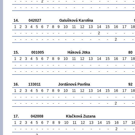
-
-
-
-
-
2
-
-
-
-
-
-
-
-
-
-
-
-
-
-
-
-
-
-
-
-
-
-
-
-
-
-
-
-
-
-
14.
042027
Galušková Karolína
1
2
3
4
5
6
7
8
9
10
11
12
13
14
15
16
17
18
-
-
-
-
-
-
-
-
-
-
-
-
-
2
-
-
-
-
-
-
-
-
-
-
-
-
-
-
-
-
-
-
-
2
-
-
15.
001005
Háková Jitka
80
1
2
3
4
5
6
7
8
9
10
11
12
13
14
15
16
17
18
-
-
-
-
-
-
-
-
-
-
-
-
-
-
-
-
-
-
-
-
-
-
-
-
-
-
-
-
-
-
-
-
-
-
-
-
16.
133011
Jordánová Pavlína
92
1
2
3
4
5
6
7
8
9
10
11
12
13
14
15
16
17
18
-
-
-
-
-
-
-
-
-
-
-
-
-
-
-
-
-
-
-
-
-
-
-
-
-
-
-
-
-
-
-
-
-
2
-
-
17.
042008
Klačková Zuzana
1
2
3
4
5
6
7
8
9
10
11
12
13
14
15
16
17
1
-
-
-
-
-
-
-
-
-
-
-
-
-
-
-
2
-
-