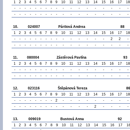
1
2
3
4
5
6
7
8
9
10
11
12
13
14
15
16
17
18
-
-
-
-
-
-
-
-
-
-
-
-
-
-
-
-
-
-
-
-
-
-
-
-
-
-
-
-
-
-
-
-
-
-
-
-
10.
024007
Pártlová Andrea
88
1
2
3
4
5
6
7
8
9
10
11
12
13
14
15
16
17
18
-
-
-
-
-
-
-
-
-
-
-
-
-
-
-
2
2
-
-
-
-
-
-
-
-
-
-
-
-
-
-
-
-
-
-
-
11.
080004
Zástěrová Pavlína
93
1
2
3
4
5
6
7
8
9
10
11
12
13
14
15
16
17
18
-
-
-
-
-
-
-
-
-
-
-
-
-
-
-
-
-
-
-
-
-
-
-
-
-
-
-
-
-
-
-
-
-
-
-
-
12.
023116
Štěpánová Tereza
8
1
2
3
4
5
6
7
8
9
10
11
12
13
14
15
16
17
18
-
-
-
-
-
-
-
-
2
-
-
-
-
-
-
-
-
-
-
-
-
-
-
-
-
-
-
-
-
-
-
2
-
-
-
-
13.
009019
Bustová Anna
92
1
2
3
4
5
6
7
8
9
10
11
12
13
14
15
16
17
1