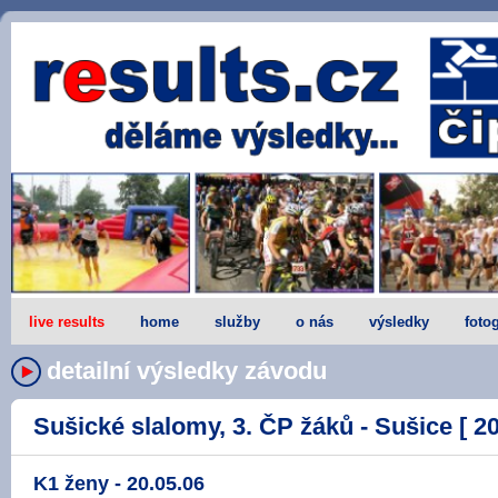
live results
home
služby
o nás
výsledky
fotog
detailní výsledky závodu
Sušické slalomy, 3. ČP žáků - Sušice [ 20
K1 ženy - 20.05.06