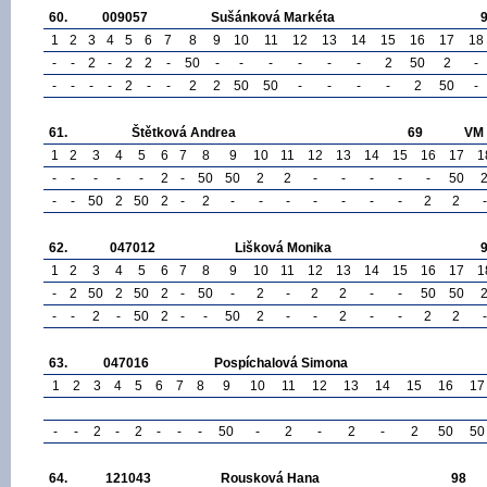
60.
009057
Sušánková Markéta
1
2
3
4
5
6
7
8
9
10
11
12
13
14
15
16
17
18
-
-
2
-
2
2
-
50
-
-
-
-
-
-
2
50
2
-
-
-
-
-
2
-
-
2
2
50
50
-
-
-
-
2
50
-
61.
Štětková Andrea
69
VM
1
2
3
4
5
6
7
8
9
10
11
12
13
14
15
16
17
1
-
-
-
-
-
2
-
50
50
2
2
-
-
-
-
-
50
-
-
50
2
50
2
-
2
-
-
-
-
-
-
-
2
2
-
62.
047012
Lišková Monika
1
2
3
4
5
6
7
8
9
10
11
12
13
14
15
16
17
1
-
2
50
2
50
2
-
50
-
2
-
2
2
-
-
50
50
-
-
2
-
50
2
-
-
50
2
-
-
2
-
-
2
2
-
63.
047016
Pospíchalová Simona
1
2
3
4
5
6
7
8
9
10
11
12
13
14
15
16
17
-
-
2
-
2
-
-
-
50
-
2
-
2
-
2
50
50
64.
121043
Rousková Hana
98