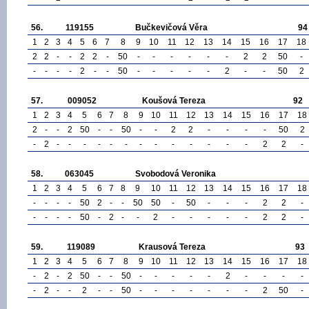
56.
119155
Bučkevičová Věra
94
1
2
3
4
5
6
7
8
9
10
11
12
13
14
15
16
17
18
2
2
-
-
2
2
-
50
-
-
-
-
-
-
2
2
50
-
-
-
-
-
2
-
-
50
-
-
-
-
-
2
-
-
50
2
57.
009052
Koušová Tereza
92
1
2
3
4
5
6
7
8
9
10
11
12
13
14
15
16
17
18
2
-
-
2
50
-
-
50
-
-
2
2
-
-
-
-
50
2
-
2
-
-
-
-
-
-
-
-
-
-
-
-
-
2
2
-
58.
063045
Svobodová Veronika
1
2
3
4
5
6
7
8
9
10
11
12
13
14
15
16
17
18
-
-
-
-
50
2
-
-
50
50
-
50
-
-
-
2
2
-
-
-
-
-
50
-
2
-
-
2
-
-
-
-
-
2
2
-
59.
119089
Krausová Tereza
93
1
2
3
4
5
6
7
8
9
10
11
12
13
14
15
16
17
18
-
2
-
2
50
-
-
50
-
-
-
-
-
2
-
-
-
-
-
2
-
-
2
-
-
50
-
-
-
-
-
-
-
2
50
-