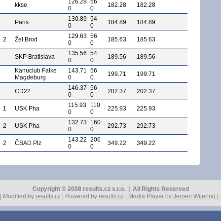
126.28
56
kkse
182.28
182.28
0
0
130.89
54
Paris
184.89
184.89
0
0
129.63
56
2
Žel.Brod
185.63
185.63
0
0
135.56
54
SKP Bratislava
189.56
189.56
0
0
Kanuclub Falke
143.71
56
199.71
199.71
Magdeburg
0
0
146.37
56
CD22
202.37
202.37
0
0
115.93
110
1
USK Pha
225.93
225.93
0
0
132.73
160
2
USK Pha
292.73
292.73
0
0
143.22
206
2
ČSAD Plz
349.22
349.22
0
0
Copyright © 2008 results.cz s.r.o. | All Rights Reserved
| Modified by
results.cz
| Powered by
results.cz
| Media Player by
Jeroen Wijering
|