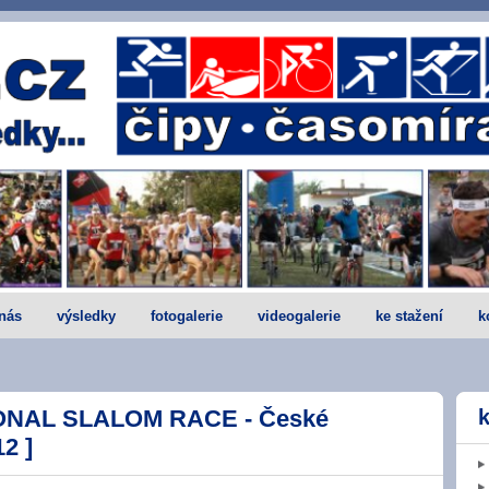
nás
výsledky
fotogalerie
videogalerie
ke stažení
k
ONAL SLALOM RACE - České
k
12 ]