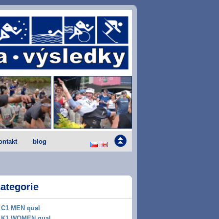
ontakt
blog
ategorie
C1 MEN qual
K1 WOMEN qual