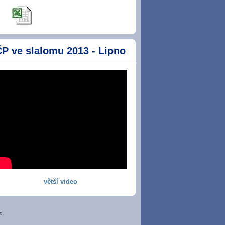
P ve slalomu 2013 - Lipno
větší video