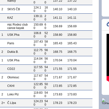
Nancy
137.22
137.22
0
0
124.1
16
2
SKVS ČB
140.10
140.10
0
0
139.11
2
KAZ
141.11
141.11
0
0
Č
mjc Rodez club
150.69
6
156.69
156.69
canoe kayak
0
0
106.8
52
1
USK Pha
158.80
158.80
0
0
107.43
58
Paris
165.43
165.43
0
0
112.75
56
2
Dukla B.
168.75
168.75
0
0
114.04
56
1
USK Pha
170.04
170.04
0
0
117.55
54
CD22
171.55
171.55
0
0
117.67
54
2
Olomouc
171.67
171.67
0
0
122.85
50
CKHI
172.85
172.85
0
0
119.83
54
2
Loko Plz
173.83
173.83
0
0
124.23
54
2+
Č.Lípa
178.23
178.23
0
0