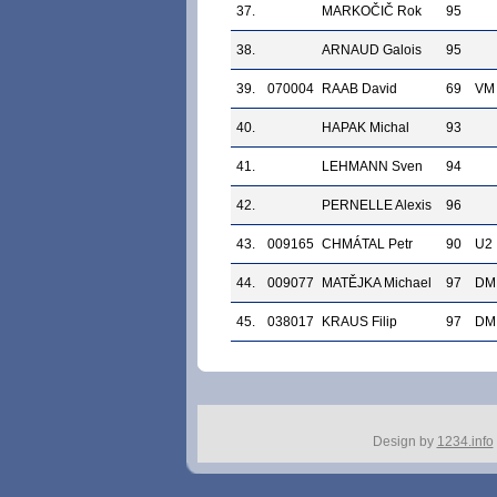
37.
MARKOČIČ Rok
95
38.
ARNAUD Galois
95
39.
070004
RAAB David
69
VM
40.
HAPAK Michal
93
41.
LEHMANN Sven
94
42.
PERNELLE Alexis
96
43.
009165
CHMÁTAL Petr
90
U2
44.
009077
MATĚJKA Michael
97
DM
45.
038017
KRAUS Filip
97
DM
Design by
1234.info