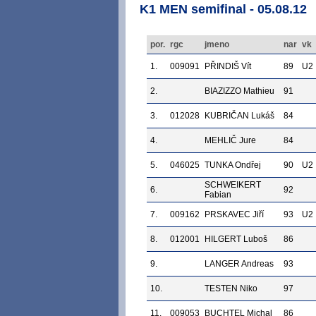
K1 MEN semifinal - 05.08.12
por.
rgc
jmeno
nar
vk
1.
009091
PŘINDIŠ Vít
89
U2
2.
BIAZIZZO Mathieu
91
3.
012028
KUBRIČAN Lukáš
84
4.
MEHLIČ Jure
84
5.
046025
TUNKA Ondřej
90
U2
SCHWEIKERT
6.
92
Fabian
7.
009162
PRSKAVEC Jiří
93
U2
8.
012001
HILGERT Luboš
86
9.
LANGER Andreas
93
10.
TESTEN Niko
97
11.
009053
BUCHTEL Michal
86