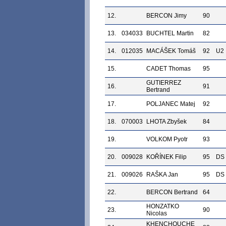
12.
BERCON Jimy
90
13.
034033
BUCHTEL Martin
82
14.
012035
MACÁŠEK Tomáš
92
U2
15.
CADET Thomas
95
GUTIERREZ
16.
91
Bertrand
17.
POLJANEC Matej
92
18.
070003
LHOTA Zbyšek
84
19.
VOLKOM Pyotr
93
20.
009028
KOŘÍNEK Filip
95
DS
21.
009026
RAŠKA Jan
95
DS
22.
BERCON Bertrand
64
HONZATKO
23.
90
Nicolas
KHENCHOUCHE