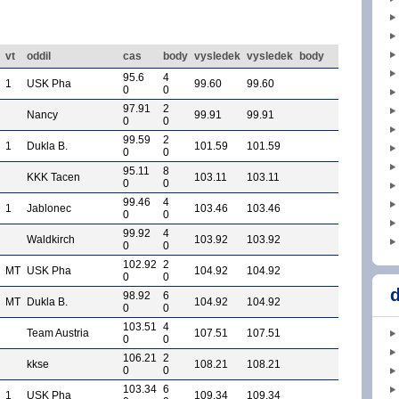
vt
oddil
cas
body
vysledek
vysledek
body
95.6
4
1
USK Pha
99.60
99.60
0
0
97.91
2
Nancy
99.91
99.91
0
0
99.59
2
1
Dukla B.
101.59
101.59
0
0
95.11
8
KKK Tacen
103.11
103.11
0
0
99.46
4
1
Jablonec
103.46
103.46
0
0
99.92
4
Waldkirch
103.92
103.92
0
0
102.92
2
MT
USK Pha
104.92
104.92
0
0
d
98.92
6
MT
Dukla B.
104.92
104.92
0
0
103.51
4
Team Austria
107.51
107.51
0
0
106.21
2
kkse
108.21
108.21
0
0
103.34
6
1
USK Pha
109.34
109.34