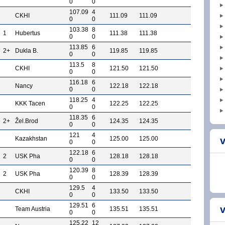
0
0
107.09
4
CKHI
111.09
111.09
0
0
103.38
8
1
Hubertus
111.38
111.38
0
0
113.85
6
2+
Dukla B.
119.85
119.85
0
0
113.5
8
CKHI
121.50
121.50
0
0
116.18
6
Nancy
122.18
122.18
0
0
118.25
4
KKK Tacen
122.25
122.25
0
0
118.35
6
2+
Žel.Brod
124.35
124.35
0
0
121
4
Kazakhstan
125.00
125.00
v
0
0
122.18
6
2
USK Pha
128.18
128.18
0
0
120.39
8
2
USK Pha
128.39
128.39
0
0
129.5
4
CKHI
133.50
133.50
0
0
129.51
6
v
Team Austria
135.51
135.51
0
0
125.22
12