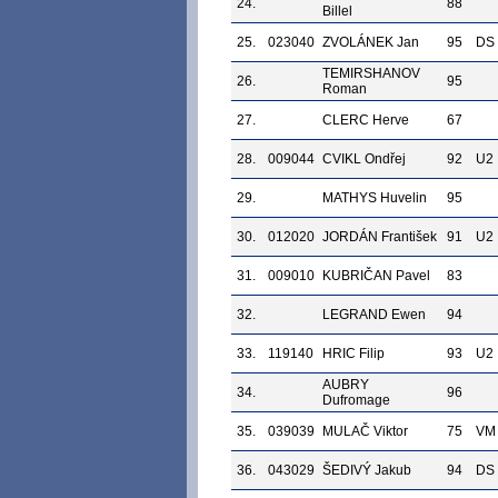
24.
88
Billel
25.
023040
ZVOLÁNEK Jan
95
DS
TEMIRSHANOV
26.
95
Roman
27.
CLERC Herve
67
28.
009044
CVIKL Ondřej
92
U2
29.
MATHYS Huvelin
95
30.
012020
JORDÁN František
91
U2
31.
009010
KUBRIČAN Pavel
83
32.
LEGRAND Ewen
94
33.
119140
HRIC Filip
93
U2
AUBRY
34.
96
Dufromage
35.
039039
MULAČ Viktor
75
VM
36.
043029
ŠEDIVÝ Jakub
94
DS