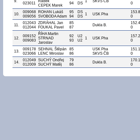
9.
Radek
1
SKVS ČB
023011
94
DS
0
CEPEK Marek
009068
ROHAN Lukáš
95
DS
153.
10.
1
USK Pha
009056
SVOBODA Adam
94
DS
0
012043
ZDRÁHAL Jan
85
152.
11.
Dukla B.
012044
FOUKAL Pavel
87
0
ŘÍHA Martin
009152
92
U2
157.
12.
STRNAD
1
USK Pha
009083
93
U2
0
Jaroslav
009178
SEHNAL Štěpán
85
USK Pha
151.
13.
023066
LENC Miroslav
86
SKVS ČB
0
012049
SUCHÝ Ondřej
79
170.
14.
Dukla B.
012009
SUCHÝ Matěj
86
0