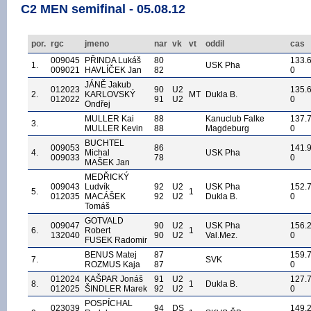
C2 MEN semifinal - 05.08.12
por.
rgc
jmeno
nar
vk
vt
oddil
cas
009045
PŘINDA Lukáš
80
133.
1.
USK Pha
009021
HAVLÍČEK Jan
82
0
JÁNĚ Jakub
012023
90
U2
135.
2.
KARLOVSKÝ
MT
Dukla B.
012022
91
U2
0
Ondřej
MULLER Kai
88
Kanuclub Falke
137.
3.
MULLER Kevin
88
Magdeburg
0
BUCHTEL
009053
86
141.
4.
Michal
USK Pha
009033
78
0
MAŠEK Jan
MEDŘICKÝ
009043
Ludvík
92
U2
USK Pha
152.
5.
1
012035
MACÁŠEK
92
U2
Dukla B.
0
Tomáš
GOTVALD
009047
90
U2
USK Pha
156.
6.
Robert
1
132040
90
U2
Val.Mez.
0
FUSEK Radomir
BENUS Matej
87
159.
7.
SVK
ROZMUS Kaja
87
0
012024
KAŠPAR Jonáš
91
U2
127.
8.
1
Dukla B.
012025
ŠINDLER Marek
92
U2
0
POSPÍCHAL
023039
94
DS
149.