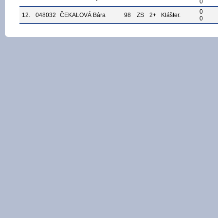
0
0
12.
048032
ČEKALOVÁ Bára
98
ZS
2+
Klášter.
0