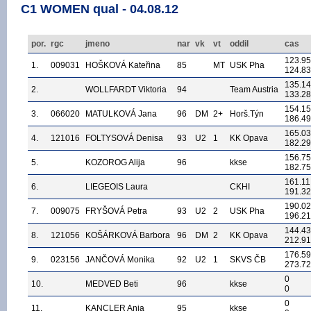
C1 WOMEN qual - 04.08.12
por.
rgc
jmeno
nar
vk
vt
oddil
cas
123.95
1.
009031
HOŠKOVÁ Kateřina
85
MT
USK Pha
124.83
135.14
2.
WOLLFARDT Viktoria
94
Team Austria
133.28
154.15
3.
066020
MATULKOVÁ Jana
96
DM
2+
Horš.Týn
186.49
165.03
4.
121016
FOLTYSOVÁ Denisa
93
U2
1
KK Opava
182.29
156.75
5.
KOZOROG Alija
96
kkse
182.75
161.11
6.
LIEGEOIS Laura
CKHI
191.32
190.02
7.
009075
FRYŠOVÁ Petra
93
U2
2
USK Pha
196.21
144.43
8.
121056
KOŠÁRKOVÁ Barbora
96
DM
2
KK Opava
212.91
176.59
9.
023156
JANČOVÁ Monika
92
U2
1
SKVS ČB
273.72
0
10.
MEDVED Beti
96
kkse
0
0
11.
KANCLER Anja
95
kkse