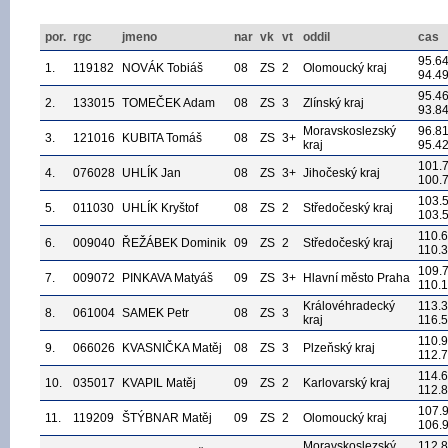
por.
rgc
jmeno
nar
vk
vt
oddil
cas
95.6
1.
119182
NOVÁK Tobiáš
08
ZS
2
Olomoucký kraj
94.4
95.4
2.
133015
TOMEČEK Adam
08
ZS
3
Zlínský kraj
93.8
Moravskoslezský
96.8
3.
121016
KUBITA Tomáš
08
ZS
3+
kraj
95.4
101.
4.
076028
UHLÍK Jan
08
ZS
3+
Jihočeský kraj
100.
103.
5.
011030
UHLÍK Kryštof
08
ZS
2
Středočeský kraj
103.
110.
6.
009040
ŘEŽÁBEK Dominik
09
ZS
2
Středočeský kraj
110.3
109.
7.
009072
PINKAVA Matyáš
09
ZS
3+
Hlavní město Praha
110.
Královéhradecký
113.
8.
061004
SAMEK Petr
08
ZS
3
kraj
116.
110.
9.
066026
KVASNIČKA Matěj
08
ZS
3
Plzeňský kraj
112.
114.
10.
035017
KVAPIL Matěj
09
ZS
2
Karlovarský kraj
112.
107.
11.
119209
ŠTÝBNAR Matěj
09
ZS
2
Olomoucký kraj
106.
Moravskoslezský
112.