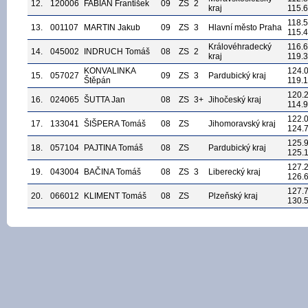
12.
120006
FABIAN František
09
ZS
2
kraj
115.
118.
13.
001107
MARTIN Jakub
09
ZS
3
Hlavní město Praha
115.
Královéhradecký
116.
14.
045002
INDRUCH Tomáš
08
ZS
2
kraj
119.
KONVALINKA
124.
15.
057027
09
ZS
3
Pardubický kraj
Štěpán
119.
120.
16.
024065
ŠUTTA Jan
08
ZS
3+
Jihočeský kraj
114.
122.
17.
133041
ŠIŠPERA Tomáš
08
ZS
Jihomoravský kraj
124.
125.
18.
057104
PAJTINA Tomáš
08
ZS
Pardubický kraj
125.
127.
19.
043004
BAČINA Tomáš
08
ZS
3
Liberecký kraj
126.
127.
20.
066012
KLIMENT Tomáš
08
ZS
Plzeňský kraj
130.