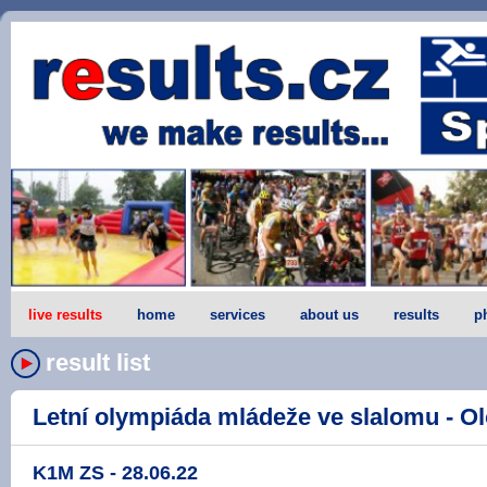
live results
home
services
about us
results
p
result list
Letní olympiáda mládeže ve slalomu - Ol
K1M ZS - 28.06.22