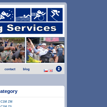
contact
blog
category
C1M ZM
C1M ZS