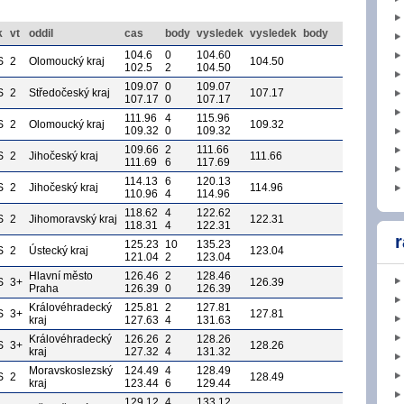
k
vt
oddil
cas
body
vysledek
vysledek
body
104.6
0
104.60
S
2
Olomoucký kraj
104.50
102.5
2
104.50
109.07
0
109.07
S
2
Středočeský kraj
107.17
107.17
0
107.17
111.96
4
115.96
S
2
Olomoucký kraj
109.32
109.32
0
109.32
109.66
2
111.66
S
2
Jihočeský kraj
111.66
111.69
6
117.69
114.13
6
120.13
S
2
Jihočeský kraj
114.96
110.96
4
114.96
118.62
4
122.62
S
2
Jihomoravský kraj
122.31
118.31
4
122.31
r
125.23
10
135.23
S
2
Ústecký kraj
123.04
121.04
2
123.04
Hlavní město
126.46
2
128.46
S
3+
126.39
Praha
126.39
0
126.39
Královéhradecký
125.81
2
127.81
S
3+
127.81
kraj
127.63
4
131.63
Královéhradecký
126.26
2
128.26
S
3+
128.26
kraj
127.32
4
131.32
Moravskoslezský
124.49
4
128.49
S
2
128.49
kraj
123.44
6
129.44
129.12
4
133.12