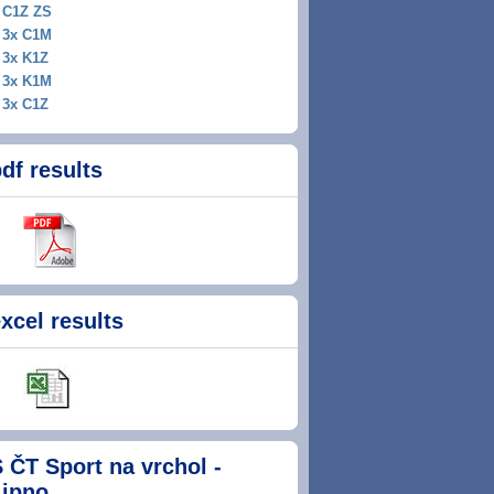
C1Z ZS
3x C1M
3x K1Z
3x K1M
3x C1Z
df results
xcel results
 ČT Sport na vrchol -
Lipno