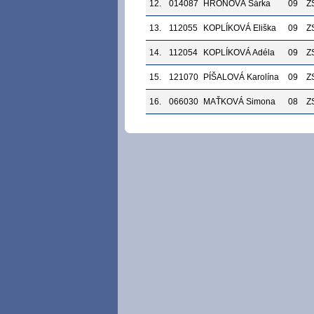
12.
014087
HRONOVÁ Šárka
09
Z
13.
112055
KOPLÍKOVÁ Eliška
09
Z
14.
112054
KOPLÍKOVÁ Adéla
09
Z
15.
121070
PÍŠALOVÁ Karolína
09
Z
16.
066030
MAŤKOVÁ Simona
08
Z