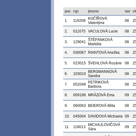
por.
rgc
jmeno
nar
v
KOČÍŘOVÁ
1.
119208
08
Z
Valentýna
2.
011075
VACULOVÁ Lucie
08
Z
ŠTĚPÁNKOVÁ
3.
129041
08
Z
Markéta
4.
030067
RIANTOVÁ Anežka
08
Z
5.
023015
ŠVEHLOVÁ Rozárie
08
Z
BERGMANNOVÁ
6.
103010
08
Z
Sandra
PETRIKOVÁ
7.
052046
08
Z
Barbora
8.
009186
MRÁZOVÁ Ema
09
Z
9.
060063
BEIEROVÁ Běta
08
Z
10.
045004
DAVIDOVÁ Michaela
09
Z
MICHAJLOVIČOVÁ
11.
118013
09
Z
Sára