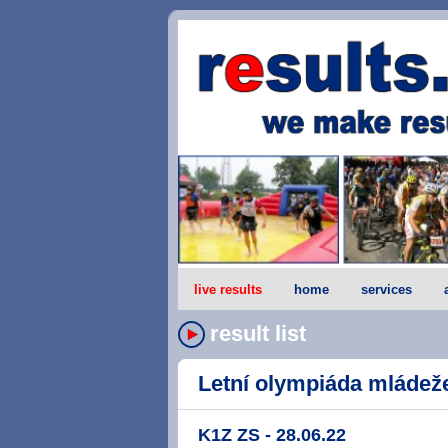
live results
home
services
result list
Letní olympiáda mládeže
K1Z ZS - 28.06.22