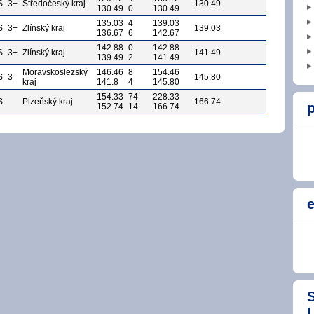
S
3+
Středočeský kraj
130.49
130.49
0
130.49
135.03
4
139.03
S
3+
Zlínský kraj
139.03
136.67
6
142.67
142.88
0
142.88
S
3+
Zlínský kraj
141.49
139.49
2
141.49
Moravskoslezský
146.46
8
154.46
S
3
145.80
kraj
141.8
4
145.80
154.33
74
228.33
S
Plzeňský kraj
166.74
p
152.74
14
166.74
e
S