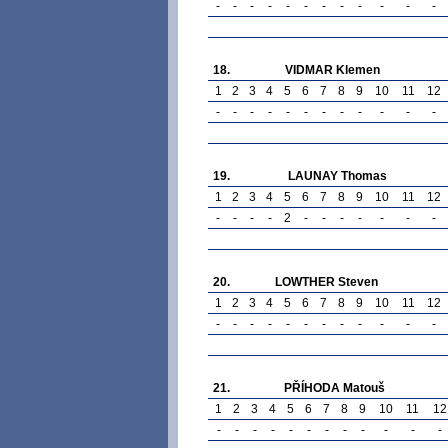
-
-
-
-
-
-
-
-
-
-
-
-
18.
VIDMAR Klemen
1
2
3
4
5
6
7
8
9
10
11
12
-
-
-
-
-
-
-
-
-
-
-
-
19.
LAUNAY Thomas
1
2
3
4
5
6
7
8
9
10
11
12
-
-
-
-
2
-
-
-
-
-
-
-
20.
LOWTHER Steven
1
2
3
4
5
6
7
8
9
10
11
12
-
-
-
-
-
-
-
-
-
-
-
-
21.
PŘÍHODA Matouš
1
2
3
4
5
6
7
8
9
10
11
12
-
-
-
-
-
-
-
-
-
-
-
-