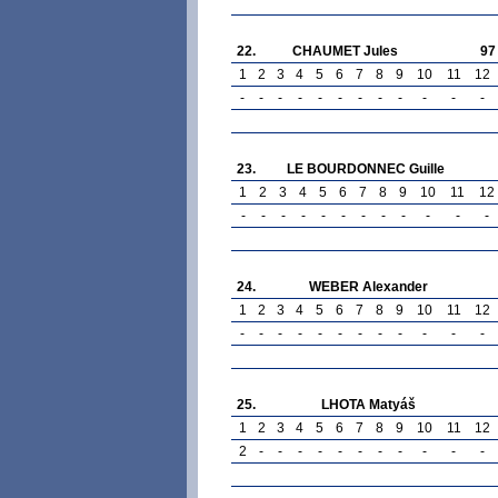
22.
CHAUMET Jules
97
1
2
3
4
5
6
7
8
9
10
11
12
-
-
-
-
-
-
-
-
-
-
-
-
23.
LE BOURDONNEC Guille
1
2
3
4
5
6
7
8
9
10
11
12
-
-
-
-
-
-
-
-
-
-
-
-
24.
WEBER Alexander
1
2
3
4
5
6
7
8
9
10
11
12
-
-
-
-
-
-
-
-
-
-
-
-
25.
LHOTA Matyáš
1
2
3
4
5
6
7
8
9
10
11
12
2
-
-
-
-
-
-
-
-
-
-
-