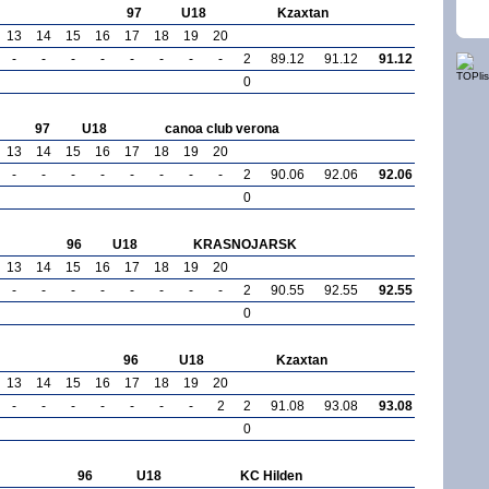
97
U18
Kzaxtan
13
14
15
16
17
18
19
20
-
-
-
-
-
-
-
-
2
89.12
91.12
91.12
0
97
U18
canoa club verona
13
14
15
16
17
18
19
20
-
-
-
-
-
-
-
-
2
90.06
92.06
92.06
0
96
U18
KRASNOJARSK
13
14
15
16
17
18
19
20
-
-
-
-
-
-
-
-
2
90.55
92.55
92.55
0
96
U18
Kzaxtan
13
14
15
16
17
18
19
20
-
-
-
-
-
-
-
2
2
91.08
93.08
93.08
0
96
U18
KC Hilden