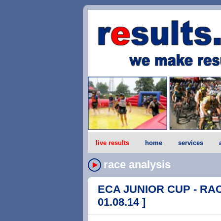
live results
home
services
race analysis
ECA JUNIOR CUP - RACE
01.08.14 ]