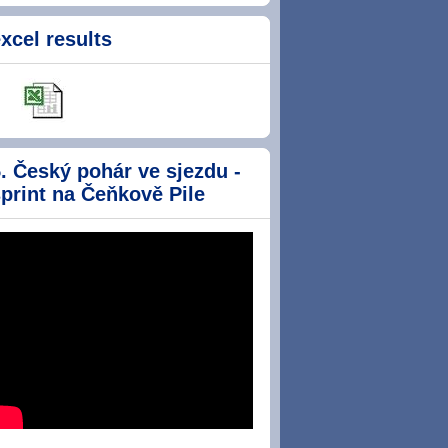
xcel results
. Český pohár ve sjezdu -
print na Čeňkově Pile