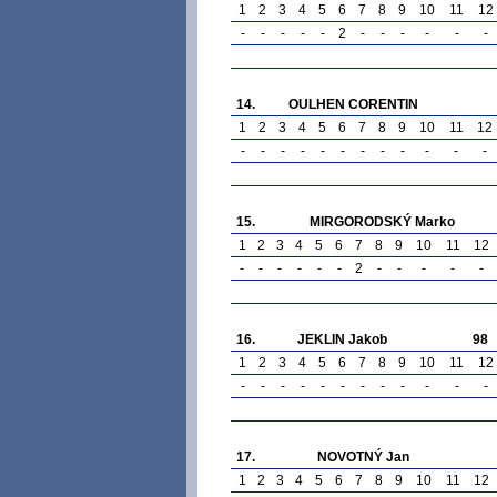
1
2
3
4
5
6
7
8
9
10
11
12
-
-
-
-
-
2
-
-
-
-
-
-
14.
OULHEN CORENTIN
1
2
3
4
5
6
7
8
9
10
11
12
-
-
-
-
-
-
-
-
-
-
-
-
15.
MIRGORODSKÝ Marko
1
2
3
4
5
6
7
8
9
10
11
12
-
-
-
-
-
-
2
-
-
-
-
-
16.
JEKLIN Jakob
98
1
2
3
4
5
6
7
8
9
10
11
12
-
-
-
-
-
-
-
-
-
-
-
-
17.
NOVOTNÝ Jan
1
2
3
4
5
6
7
8
9
10
11
12