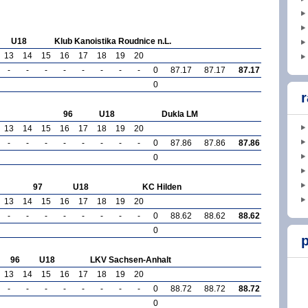
U18
Klub Kanoistika Roudnice n.L.
13
14
15
16
17
18
19
20
-
-
-
-
-
-
-
-
0
87.17
87.17
87.17
0
r
96
U18
Dukla LM
13
14
15
16
17
18
19
20
-
-
-
-
-
-
-
-
0
87.86
87.86
87.86
0
97
U18
KC Hilden
13
14
15
16
17
18
19
20
-
-
-
-
-
-
-
-
0
88.62
88.62
88.62
0
p
96
U18
LKV Sachsen-Anhalt
13
14
15
16
17
18
19
20
-
-
-
-
-
-
-
-
0
88.72
88.72
88.72
0