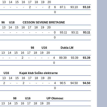
13
14
15
16
17
18
19
20
-
-
-
-
2
-
-
2
6
87.1
93.10
93.10
0
96
U18
CESSON SEVIGNE BRETAGNE
13
14
15
16
17
18
19
20
-
-
-
-
-
-
-
-
0
93.11
93.11
93.11
0
98
U16
Dukla LM
13
14
15
16
17
18
19
20
-
-
-
2
-
-
-
-
4
89.39
93.39
93.39
0
U16
Kajak klub Soške elektrarne
13
14
15
16
17
18
19
20
2
-
-
2
-
-
-
-
4
90.5
94.50
94.50
0
98
U16
UP Olomouc
13
14
15
16
17
18
19
20