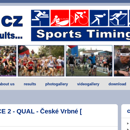
about us
results
photogallery
videogallery
download
 2 - QUAL - České Vrbné [