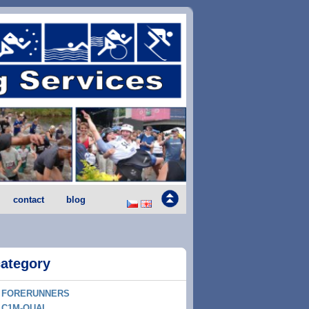
contact
blog
category
FORERUNNERS
C1M-QUAL