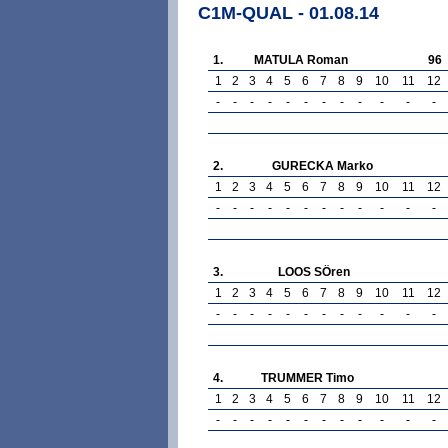
C1M-QUAL - 01.08.14
1.
MATULA Roman
96
1
2
3
4
5
6
7
8
9
10
11
12
-
-
-
-
-
-
-
-
-
-
-
-
2.
GURECKA Marko
1
2
3
4
5
6
7
8
9
10
11
12
-
-
-
-
-
-
-
-
-
-
-
-
3.
LOOS SÖren
1
2
3
4
5
6
7
8
9
10
11
12
-
-
-
-
-
-
-
-
-
-
-
-
4.
TRUMMER Timo
1
2
3
4
5
6
7
8
9
10
11
12
-
-
-
-
-
-
-
-
-
-
-
-