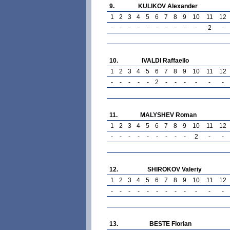
9.
KULIKOV Alexander
1
2
3
4
5
6
7
8
9
10
11
12
-
-
-
-
-
-
-
-
-
-
2
-
10.
IVALDI Raffaello
1
2
3
4
5
6
7
8
9
10
11
12
-
-
-
-
-
2
-
-
-
-
-
-
11.
MALYSHEV Roman
1
2
3
4
5
6
7
8
9
10
11
12
-
-
-
-
-
-
-
-
-
2
-
-
12.
SHIROKOV Valeriy
1
2
3
4
5
6
7
8
9
10
11
12
-
-
-
-
-
-
-
-
-
-
-
-
13.
BESTE Florian