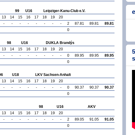
e
99
U16
Leipziger-Kanu-Club e.V.
13
14
15
16
17
18
19
20
-
-
-
-
-
-
-
-
2
87.81
89.81
89.81
0
98
U16
DUKLA Brandýs
13
14
15
16
17
18
19
20
5
-
-
-
-
-
-
-
-
0
89.95
89.95
89.95
s
0
96
U18
LKV Sachsen-Anhalt
13
14
15
16
17
18
19
20
-
-
-
-
-
-
-
-
0
90.37
90.37
90.37
0
98
U16
AKV
13
14
15
16
17
18
19
20
-
-
-
-
-
-
-
-
2
89.05
91.05
91.05
0