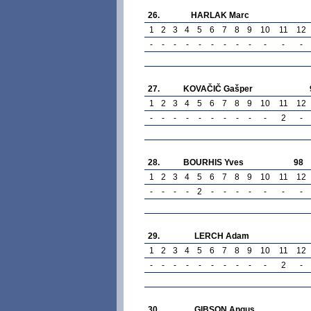
26.
HARLAK Marc
1
2
3
4
5
6
7
8
9
10
11
12
-
-
-
-
-
-
-
-
-
-
-
-
27.
KOVAČIČ Gašper
1
2
3
4
5
6
7
8
9
10
11
12
-
-
-
-
-
-
-
-
-
-
2
-
28.
BOURHIS Yves
98
1
2
3
4
5
6
7
8
9
10
11
12
-
-
-
-
2
-
-
-
-
-
-
-
29.
LERCH Adam
1
2
3
4
5
6
7
8
9
10
11
12
-
-
-
-
-
-
-
-
-
-
2
-
30.
GIBSON Angus