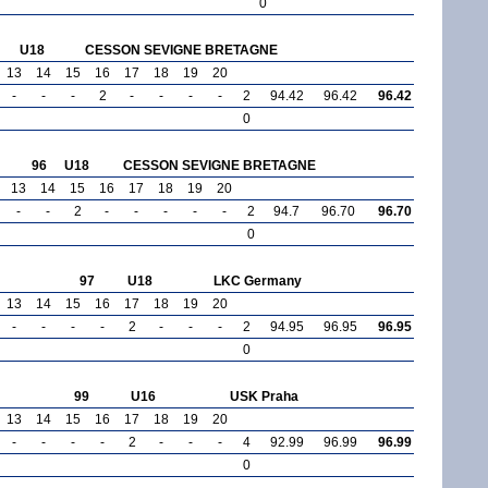
0
U18
CESSON SEVIGNE BRETAGNE
13
14
15
16
17
18
19
20
-
-
-
2
-
-
-
-
2
94.42
96.42
96.42
0
96
U18
CESSON SEVIGNE BRETAGNE
13
14
15
16
17
18
19
20
-
-
2
-
-
-
-
-
2
94.7
96.70
96.70
0
97
U18
LKC Germany
13
14
15
16
17
18
19
20
-
-
-
-
2
-
-
-
2
94.95
96.95
96.95
0
99
U16
USK Praha
13
14
15
16
17
18
19
20
-
-
-
-
2
-
-
-
4
92.99
96.99
96.99
0