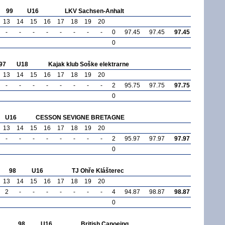
99
U16
LKV Sachsen-Anhalt
13
14
15
16
17
18
19
20
-
-
-
-
-
-
-
-
0
97.45
97.45
97.45
0
97
U18
Kajak klub Soške elektrarne
13
14
15
16
17
18
19
20
-
-
-
-
-
-
-
-
2
95.75
97.75
97.75
0
U16
CESSON SEVIGNE BRETAGNE
13
14
15
16
17
18
19
20
-
-
-
-
-
-
-
-
2
95.97
97.97
97.97
0
98
U16
TJ Ohře Klášterec
13
14
15
16
17
18
19
20
2
-
-
-
-
-
-
-
4
94.87
98.87
98.87
0
98
U16
British Canoeing