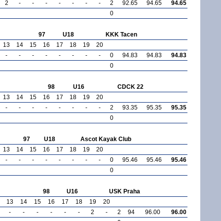
2
-
-
-
-
-
-
-
2
92.65
94.65
94.65
0
97
U18
KKK Tacen
13
14
15
16
17
18
19
20
-
-
-
-
-
-
-
-
0
94.83
94.83
94.83
0
98
U16
CDCK 22
13
14
15
16
17
18
19
20
-
-
-
-
-
-
-
-
2
93.35
95.35
95.35
0
97
U18
Ascot Kayak Club
13
14
15
16
17
18
19
20
-
-
-
-
-
-
-
-
0
95.46
95.46
95.46
0
98
U16
USK Praha
13
14
15
16
17
18
19
20
-
-
-
-
-
-
2
-
2
94
96.00
96.00