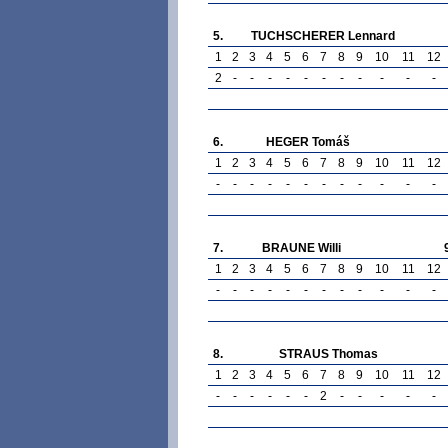
5.
TUCHSCHERER Lennard
1
2
3
4
5
6
7
8
9
10
11
12
2
-
-
-
-
-
-
-
-
-
-
-
6.
HEGER Tomáš
1
2
3
4
5
6
7
8
9
10
11
12
-
-
-
-
-
-
-
-
-
-
-
-
7.
BRAUNE Willi
1
2
3
4
5
6
7
8
9
10
11
12
-
-
-
-
-
-
-
-
-
-
-
-
8.
STRAUS Thomas
1
2
3
4
5
6
7
8
9
10
11
12
-
-
-
-
-
-
2
-
-
-
-
-