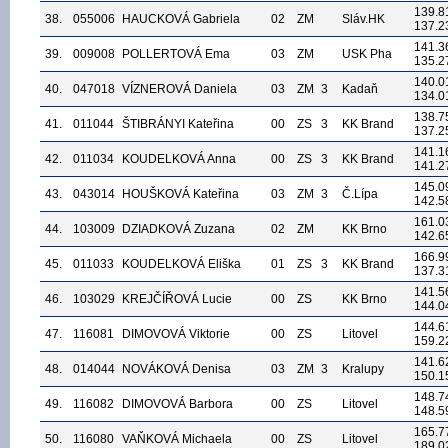
139.8
38.
055006
HAUCKOVÁ Gabriela
02
ZM
Sláv.HK
137.2
141.3
39.
009008
POLLERTOVÁ Ema
03
ZM
USK Pha
135.2
140.0
40.
047018
VÍZNEROVÁ Daniela
03
ZM
3
Kadaň
134.0
138.7
41.
011044
ŠTIBRÁNYI Kateřina
00
ZS
3
KK Brand
137.2
141.1
42.
011034
KOUDELKOVÁ Anna
00
ZS
3
KK Brand
141.2
145.0
43.
043014
HOUŠKOVÁ Kateřina
03
ZM
3
Č.Lípa
142.5
161.0
44.
103009
DZIADKOVÁ Zuzana
02
ZM
KK Brno
142.6
166.9
45.
011033
KOUDELKOVÁ Eliška
01
ZS
3
KK Brand
137.3
141.5
46.
103029
KREJČÍŘOVÁ Lucie
00
ZS
KK Brno
144.0
144.6
47.
116081
DIMOVOVÁ Viktorie
00
ZS
Litovel
159.2
141.6
48.
014044
NOVÁKOVÁ Denisa
03
ZM
3
Kralupy
150.1
148.7
49.
116082
DIMOVOVÁ Barbora
00
ZS
Litovel
148.5
165.7
50.
116080
VAŇKOVÁ Michaela
00
ZS
Litovel
189.0