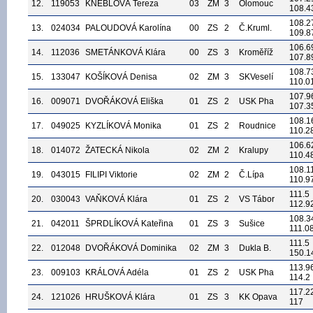
12.
119053
KNEBLOVÁ Tereza
03
ZM
3
Olomouc
108.4
108.2
13.
024034
PALOUDOVÁ Karolína
00
ZS
2
Č.Kruml.
109.8
106.6
14.
112036
SMETÁNKOVÁ Klára
00
ZS
3
Kroměříž
107.8
108.7
15.
133047
KOŠÍKOVÁ Denisa
02
ZM
3
SKVeselí
110.0
107.9
16.
009071
DVOŘÁKOVÁ Eliška
01
ZS
2
USK Pha
107.3
108.1
17.
049025
KYZLÍKOVÁ Monika
01
ZS
2
Roudnice
110.2
106.6
18.
014072
ŽATECKÁ Nikola
02
ZM
2
Kralupy
110.4
108.1
19.
043015
FILIPI Viktorie
02
ZM
2
Č.Lípa
110.9
111.5
20.
030043
VAŇKOVÁ Klára
01
ZS
2
VS Tábor
112.9
108.3
21.
042011
ŠPRDLÍKOVÁ Kateřina
01
ZS
3
Sušice
111.0
111.5
22.
012048
DVOŘÁKOVÁ Dominika
02
ZM
3
Dukla B.
150.1
113.9
23.
009103
KRÁLOVÁ Adéla
01
ZS
2
USK Pha
114.2
117.2
24.
121026
HRUŠKOVÁ Klára
01
ZS
3
KK Opava
117