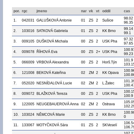
por.
rgc
jmeno
nar
vk
vt
oddil
cas
98.02
1.
042031
GALUŠKOVÁ Antonie
01
ZS
2
Sušice
96.35
99.14
2.
103016
SATKOVÁ Gabriela
01
ZS
2
KK Brno
99.1
97.32
3.
009105
DUŠKOVÁ Michala
00
ZS
2
USK Pha
97.65
100.9
4.
009078
ŘÍHOVÁ Eva
00
ZS
2+
USK Pha
99.23
101.9
5.
066009
VRBOVÁ Alexandra
00
ZS
2
Horš.Týn
103.1
100.9
6.
121008
BEKOVÁ Kateřina
02
ZM
2
KK Opava
100.8
101.3
7.
052020
NESNÍDALOVÁ Lucie
02
ZM
2
L.Žatec
100.4
100.1
8.
009072
BLAŽKOVÁ Tereza
00
ZS
2
USK Pha
100.9
105.0
9.
122005
NEUGEBAUEROVÁ Anna
02
ZM
2
Ostrava
102.2
100.9
10.
103024
NĚMCOVÁ Marie
00
ZS
2
KK Brno
0
106.5
11.
133067
MOTYČKOVÁ Sára
01
ZS
2
SKVeselí
106.7
107.2