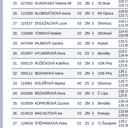
118.7
25.
027002
DUNOVSKÁ Viktorie Mi
03
ZM
2
Ot.Strak
118.7
119.8
26.
121009
KLOBOUČKOVÁ Ivana
03
ZM
3
KK Opava
122.7
118.1
27.
119157
DOLEŽALOVÁ Lucie
03
ZM
3
Olomouc
123.0
114.4
28.
133068
TÚMOVÁ Natálie
02
ZM
3
SKVeselí
118.8
126.5
29.
047009
PAJMOVÁ Sandra
02
ZM
3
Kadaň
123.8
119.3
30.
010007
HYLMAROVÁ Anna
01
ZS
3
Benátky
124.4
128.3
31.
009120
RÚŽIČKOVÁ Kateřina
03
ZM
3
USK Pha
123.6
126.1
32.
009112
BERANOVÁ Hana
03
ZM
3
USK Pha
124.5
126.7
33.
119081
KOLÁŘOVÁ Marika
00
ZS
3
Olomouc
123.9
130.1
34.
043006
BEDNÁŘOVÁ Anna
02
ZM
3
Č.Lípa
125.6
126.2
35.
010009
KOFROŇOVÁ Zuzana
02
ZM
3
Benátky
128.1
133.6
36.
014019
MACHUTOVÁ Iva
03
ZM
3
Kralupy
129.0
129.2
37.
129028
ŠTĚPÁNKOVÁ Petra
01
ZS
3
TJ Šumperk
133.3