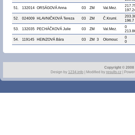
217.7
51.
132014
ORSÁGOVÁ Anna
03
ZM
Val.Mez.
197.2
203.3
52.
024009
HLAVNIČKOVÁ Tereza
03
ZM
Č.Kruml.
196.7
0
53.
132035
PECHÁČKOVÁ Julie
03
ZM
Val.Mez.
213.8
0
54.
119145
HEINZOVÁ Bára
03
ZM
3
Olomouc
0
Copyright © 2008 r
Design by
1234.info
| Modified by
results.cz
| Power