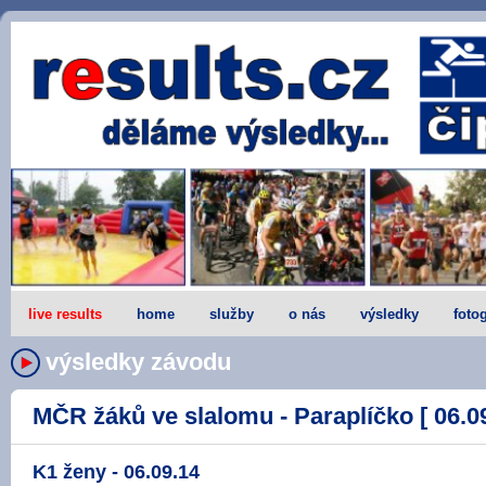
live results
home
služby
o nás
výsledky
fotog
výsledky závodu
MČR žáků ve slalomu - Paraplíčko [ 06.09
K1 ženy - 06.09.14