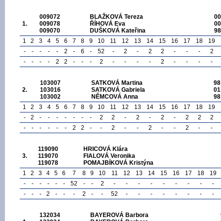
009072
BLAŽKOVÁ Tereza
00
1.
009078
ŘÍHOVÁ Eva
00
009070
DUŠKOVÁ Kateřina
98
1
2
3
4
5
6
7
8
9
10
11
12
13
14
15
16
17
18
19
-
-
-
-
-
2
-
6
-
52
-
2
-
2
2
-
-
-
2
-
-
-
-
2
2
-
-
-
2
-
-
-
-
2
-
-
-
-
103007
SATKOVÁ Martina
98
2.
103016
SATKOVÁ Gabriela
01
103002
NĚMCOVÁ Anna
98
1
2
3
4
5
6
7
8
9
10
11
12
13
14
15
16
17
18
19
-
2
-
-
-
-
-
-
-
2
2
-
2
-
2
-
2
2
2
-
-
-
-
-
-
2
2
-
-
2
-
-
2
-
-
2
-
-
119090
HRICOVÁ Klára
3.
119070
FIALOVÁ Veronika
119078
POMAJBÍKOVÁ Kristýna
1
2
3
4
5
6
7
8
9
10
11
12
13
14
15
16
17
18
19
-
-
-
-
-
-
52
-
-
2
-
-
-
-
-
-
-
-
-
-
-
-
2
-
-
-
2
-
-
52
-
-
-
-
-
-
-
-
132034
BAYEROVÁ Barbora