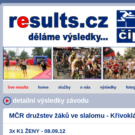
live results
home
služby
o nás
výsledky
fotog
detailní výsledky závodu
MČR družstev žáků ve slalomu - Křivoklát
3x K1 ŽENY - 08.09.12