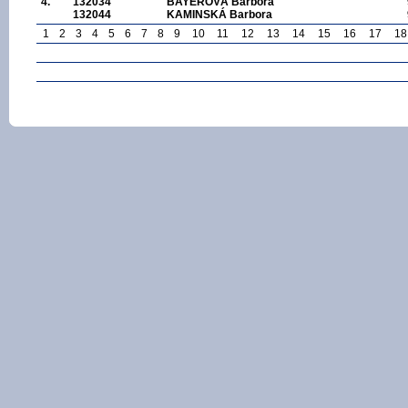
4.
132034
BAYEROVÁ Barbora
132044
KAMINSKÁ Barbora
1
2
3
4
5
6
7
8
9
10
11
12
13
14
15
16
17
18