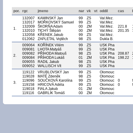
por.
rgc
jmeno
nar
vk
vt
oddil
cas
132007
KAMINSKÝ Jan
99
ZS
Val.Mez.
132017
MOŘKOVSKÝ Samuel
99
ZS
Val.Mez.
132009
ŠKORŇA Adam
00
ZM
Val.Mez.
221.8
1.
132010
TICHÝ Štěpán
00
ZM
Val.Mez.
201.35
132058
KŘENEK Jakub
99
ZS
Val.Mez.
012062
ZAPLETAL Vojtěch
98
ZS
Dukla B.
009064
KOŘÍNEK Vilém
99
ZS
USK Pha
009081
LHOTA Matyáš
99
ZS
USK Pha
009082
PŘÍHODA Matouš
98
ZS
USK Pha
208.87
2.
009084
PŘÍHODA Lukáš
01
ZM
USK Pha
198.22
009055
RADIL Jakub
98
ZS
USK Pha
009052
WALLISCH Vít
99
ZS
USK Pha
119122
VRUBLOVSKÝ Jan
99
ZS
Olomouc
119028
MATÉ Zdeněk
98
ZS
Olomouc
119096
SOUČKOVÁ Karolína
99
ZS
Olomouc
0
3.
119158
HRICOVÁ Adéla
99
ZS
Olomouc
0
119018
FIALA Jakub
01
ZM
Olomouc
119116
GABRLÍK Tomáš
00
ZM
Olomouc