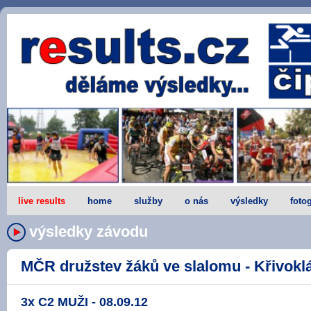
live results
home
služby
o nás
výsledky
fotog
výsledky závodu
MČR družstev žáků ve slalomu - Křivoklát
3x C2 MUŽI - 08.09.12