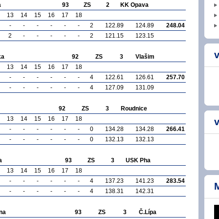
a
93
ZS
2
KK Opava
13
14
15
16
17
18
-
-
-
-
-
-
2
122.89
124.89
248.04
2
-
-
-
-
-
2
121.15
123.15
v
ka
92
ZS
3
Vlašim
13
14
15
16
17
18
-
-
-
-
-
-
4
122.61
126.61
257.70
-
-
-
-
-
-
4
127.09
131.09
92
ZS
3
Roudnice
13
14
15
16
17
18
v
-
-
-
-
-
-
0
134.28
134.28
266.41
-
-
-
-
-
-
0
132.13
132.13
a
93
ZS
3
USK Pha
13
14
15
16
17
18
-
-
-
-
-
-
4
137.23
141.23
283.54
-
-
-
-
-
-
4
138.31
142.31
na
93
ZS
3
Č.Lípa