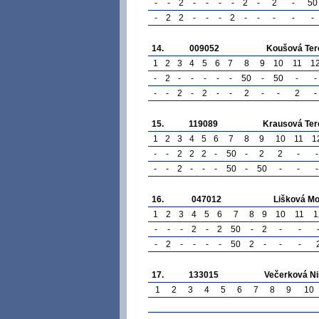
-
-
2
-
-
-
-
2
-
2
-
50
-
2
2
-
-
-
2
-
-
-
-
-
14.
009052
Koušová Ter
1
2
3
4
5
6
7
8
9
10
11
1
-
2
-
-
-
-
-
50
-
50
-
-
-
-
2
-
2
-
-
2
-
-
2
-
15.
119089
Krausová Ter
1
2
3
4
5
6
7
8
9
10
11
1
-
-
2
2
2
-
50
-
2
2
-
-
-
-
2
-
-
-
50
-
50
-
-
-
16.
047012
Lišková Mo
1
2
3
4
5
6
7
8
9
10
11
1
-
-
-
2
-
2
50
-
2
-
-
-
2
-
-
-
-
50
2
-
-
-
17.
133015
Večerková N
1
2
3
4
5
6
7
8
9
10