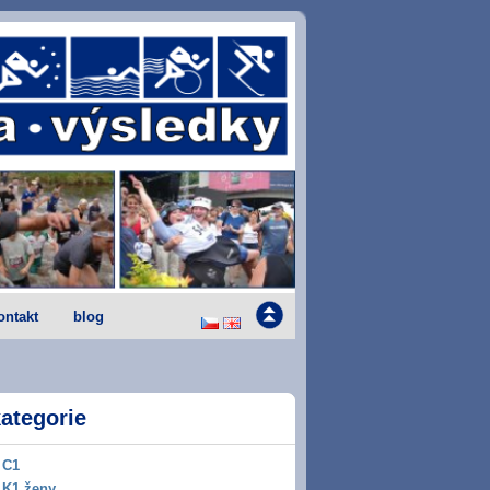
ontakt
blog
ategorie
C1
K1 ženy