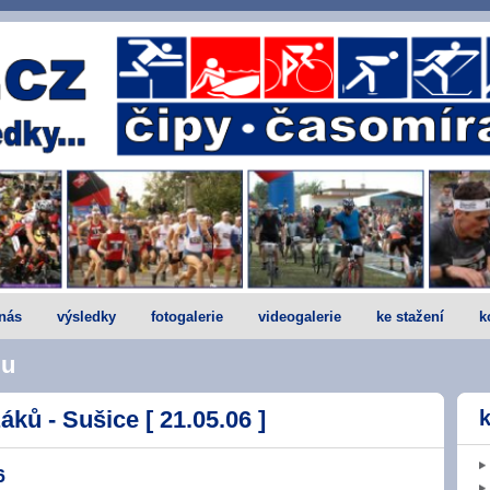
nás
výsledky
fotogalerie
videogalerie
ke stažení
k
du
áků - Sušice [ 21.05.06 ]
k
6