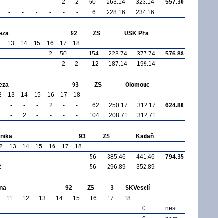
-
-
-
-
2
2
60
263.14
323.14
557.30
-
-
-
-
-
-
6
228.16
234.16
eza
92
ZS
USK Pha
2
13
14
15
16
17
18
-
-
-
2
50
-
154
223.74
377.74
576.88
-
-
-
-
2
2
12
187.14
199.14
eza
93
ZS
Olomouc
2
13
14
15
16
17
18
-
-
-
2
-
-
62
250.17
312.17
624.88
-
2
-
-
-
-
104
208.71
312.71
nika
93
ZS
Kadaň
2
13
14
15
16
17
18
-
-
-
-
-
-
-
56
385.46
441.46
794.35
2
-
-
-
-
-
-
56
296.89
352.89
ina
92
ZS
3
SKVeselí
11
12
13
14
15
16
17
18
0
nest.