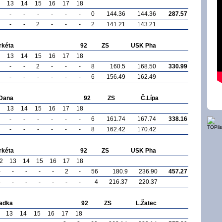
13
14
15
16
17
18
-
-
-
-
-
-
0
144.36
144.36
287.57
-
-
2
-
-
-
2
141.21
143.21
rkéta
92
ZS
USK Pha
13
14
15
16
17
18
-
-
2
-
-
-
8
160.5
168.50
330.99
-
-
-
-
-
-
6
156.49
162.49
Dana
92
ZS
Č.Lípa
13
14
15
16
17
18
-
-
-
-
-
-
6
161.74
167.74
338.16
-
-
-
-
-
-
8
162.42
170.42
rkéta
92
ZS
USK Pha
2
13
14
15
16
17
18
-
-
-
-
-
2
-
56
180.9
236.90
457.27
-
-
-
-
-
-
-
4
216.37
220.37
adka
92
ZS
L.Žatec
13
14
15
16
17
18