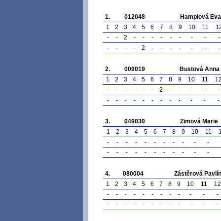
1.
012048
Hamplová Eva
1
2
3
4
5
6
7
8
9
10
11
1
-
-
2
-
-
-
-
-
-
-
-
-
-
-
-
-
2
-
-
-
-
-
-
-
2.
009019
Bustová Anna
1
2
3
4
5
6
7
8
9
10
11
1
-
-
-
-
-
-
2
-
-
-
-
-
-
-
-
-
-
-
-
-
-
-
-
-
3.
049030
Zimová Marie
1
2
3
4
5
6
7
8
9
10
11
-
-
-
-
-
-
-
-
-
-
-
-
-
-
-
-
-
-
-
-
-
-
4.
080004
Zástěrová Pavlí
1
2
3
4
5
6
7
8
9
10
11
12
-
-
-
-
-
-
-
-
-
-
-
-
-
-
-
-
-
-
-
-
-
-
-
-