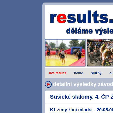
live results
home
služby
o 
detailní výsledky závo
Sušické slalomy, 4. ČP ž
K1 ženy žáci mladší - 20.05.0