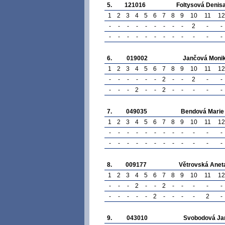
5.
121016
Foltysová Denis
1
2
3
4
5
6
7
8
9
10
11
12
-
-
-
-
-
-
-
-
-
2
-
-
-
-
-
-
-
-
-
-
-
-
-
-
6.
019002
Jančová Moni
1
2
3
4
5
6
7
8
9
10
11
12
-
-
-
-
-
-
2
-
-
2
-
-
-
-
-
2
-
-
2
-
-
-
-
-
7.
049035
Bendová Marie
1
2
3
4
5
6
7
8
9
10
11
12
-
-
-
-
-
-
-
-
-
-
-
-
-
-
-
-
-
-
-
-
-
-
-
-
8.
009177
Větrovská Anet
1
2
3
4
5
6
7
8
9
10
11
12
-
-
-
2
-
-
2
-
-
-
-
-
-
-
-
-
-
2
-
-
-
-
2
-
9.
043010
Svobodová Ja