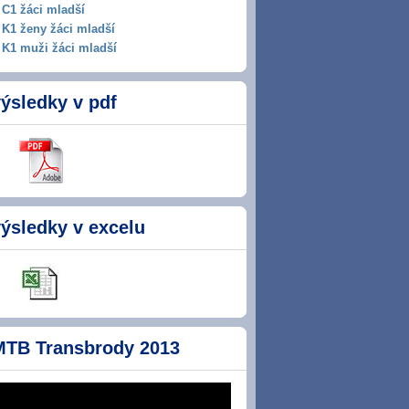
C1 žáci mladší
K1 ženy žáci mladší
K1 muži žáci mladší
ýsledky v pdf
ýsledky v excelu
MTB Transbrody 2013