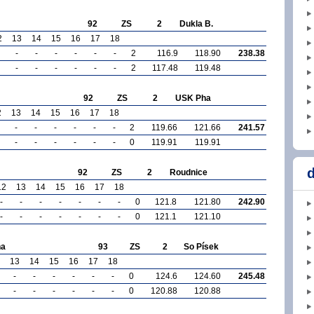
92
ZS
2
Dukla B.
2
13
14
15
16
17
18
-
-
-
-
-
-
2
116.9
118.90
238.38
-
-
-
-
-
-
2
117.48
119.48
92
ZS
2
USK Pha
2
13
14
15
16
17
18
-
-
-
-
-
-
2
119.66
121.66
241.57
-
-
-
-
-
-
0
119.91
119.91
d
92
ZS
2
Roudnice
12
13
14
15
16
17
18
-
-
-
-
-
-
-
0
121.8
121.80
242.90
-
-
-
-
-
-
-
0
121.1
121.10
na
93
ZS
2
So Písek
13
14
15
16
17
18
-
-
-
-
-
-
0
124.6
124.60
245.48
-
-
-
-
-
-
0
120.88
120.88