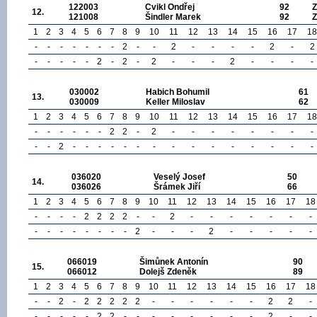
122003
Cvikl Ondřej
92
12.
121008
Šindler Marek
92
1
2
3
4
5
6
7
8
9
10
11
12
13
14
15
16
17
18
-
-
-
-
-
-
-
2
-
-
2
-
-
-
-
2
-
2
-
-
-
-
-
2
-
2
-
2
-
-
-
2
-
-
-
-
030002
Habich Bohumil
61
13.
030009
Keller Miloslav
62
1
2
3
4
5
6
7
8
9
10
11
12
13
14
15
16
17
18
-
-
-
-
-
-
2
2
-
2
-
-
-
-
-
-
-
-
-
-
2
-
-
-
-
-
-
-
-
-
-
-
-
-
-
-
036020
Veselý Josef
50
14.
036026
Šrámek Jiří
66
1
2
3
4
5
6
7
8
9
10
11
12
13
14
15
16
17
18
-
-
-
-
2
2
2
2
-
-
2
-
-
-
-
-
-
-
-
-
-
-
-
-
-
-
2
-
-
-
2
-
-
-
-
-
066019
Šimůnek Antonín
90
15.
066012
Dolejš Zdeněk
89
1
2
3
4
5
6
7
8
9
10
11
12
13
14
15
16
17
18
-
-
2
-
2
2
2
2
2
-
-
-
-
-
-
2
2
-
-
-
-
-
-
2
2
-
-
-
-
-
-
-
-
2
-
-