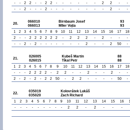
-
-
2
2
-
-
2
2
-
-
-
-
-
-
2
2
-
-
-
-
2
-
-
-
2
-
-
-
-
-
-
-
-
2
-
-
066010
Birnbaum Josef
93
20.
066013
Mller Vojta
93
1
2
3
4
5
6
7
8
9
10
11
12
13
14
15
16
17
18
2
-
-
2
2
2
2
2
2
-
2
2
2
-
2
-
-
-
-
-
2
-
2
-
-
-
-
-
-
-
2
-
-
2
50
-
026005
Kubeš Martin
88
21.
026015
Tíkal Petr
88
1
2
3
4
5
6
7
8
9
10
11
12
13
14
15
16
17
18
-
-
-
2
2
2
2
-
2
2
-
-
2
-
-
2
-
-
2
-
2
-
2
-
2
2
50
-
2
2
-
-
-
-
50
-
035019
Kolovrátek Lukáš
22.
035020
Zach Richard
1
2
3
4
5
6
7
8
9
10
11
12
13
14
15
16
-
-
-
-
-
-
-
-
-
2
2
-
2
-
-
-