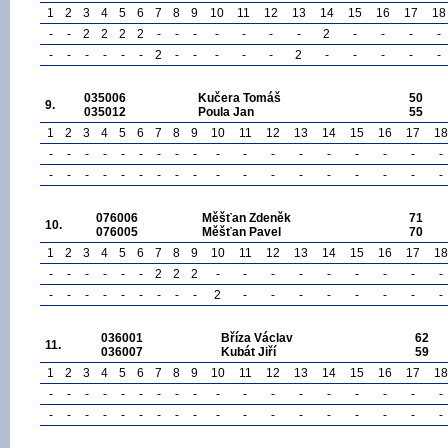
1
2
3
4
5
6
7
8
9
10
11
12
13
14
15
16
17
18
-
-
2
2
2
2
-
-
-
-
-
-
-
2
-
-
-
-
-
-
-
-
-
-
2
-
-
-
-
-
2
-
-
-
-
-
035006
Kučera Tomáš
50
9.
035012
Poula Jan
55
1
2
3
4
5
6
7
8
9
10
11
12
13
14
15
16
17
18
-
-
-
-
-
-
-
-
-
-
-
-
-
-
-
-
-
-
-
-
-
-
-
-
-
-
-
-
-
-
-
-
-
-
-
-
076006
Měšťan Zdeněk
71
10.
076005
Měšťan Pavel
70
1
2
3
4
5
6
7
8
9
10
11
12
13
14
15
16
17
18
-
-
-
-
-
-
2
2
2
-
-
-
-
-
-
-
-
-
-
-
-
-
-
-
-
-
-
2
-
-
-
-
-
-
-
-
036001
Bříza Václav
62
11.
036007
Kubát Jiří
59
1
2
3
4
5
6
7
8
9
10
11
12
13
14
15
16
17
18
-
-
-
-
-
-
-
-
-
-
-
-
-
-
-
-
-
-
-
-
-
-
-
-
-
-
-
-
-
-
-
-
-
-
-
-