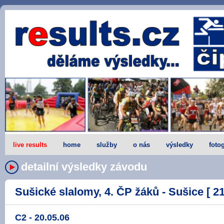
live results
home
služby
o nás
výsledky
fotog
detailní výsledky závodu
Sušické slalomy, 4. ČP žáků - Sušice [ 21
C2 - 20.05.06