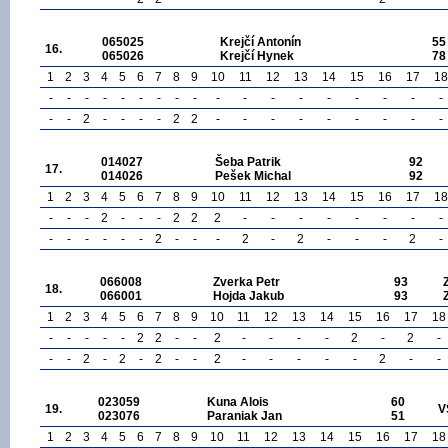
065025
Krejčí Antonín
55
16.
065026
Krejčí Hynek
78
1
2
3
4
5
6
7
8
9
10
11
12
13
14
15
16
17
18
-
-
-
-
-
-
-
-
-
-
-
-
-
-
-
-
-
-
-
-
2
-
-
-
-
2
2
-
-
-
-
-
-
-
-
-
014027
Šeba Patrik
92
17.
014026
Pešek Michal
92
1
2
3
4
5
6
7
8
9
10
11
12
13
14
15
16
17
18
-
-
-
2
-
-
-
2
2
2
-
-
-
-
-
-
-
-
-
-
-
-
-
-
2
-
-
-
2
-
2
-
-
-
2
-
066008
Zverka Petr
93
18.
066001
Hojda Jakub
93
1
2
3
4
5
6
7
8
9
10
11
12
13
14
15
16
17
18
-
-
-
-
-
2
2
-
-
2
-
-
-
-
2
-
2
-
-
-
2
-
2
-
2
-
-
2
-
-
-
-
-
2
-
-
023059
Kuna Alois
60
19.
V
023076
Paraniak Jan
51
1
2
3
4
5
6
7
8
9
10
11
12
13
14
15
16
17
18