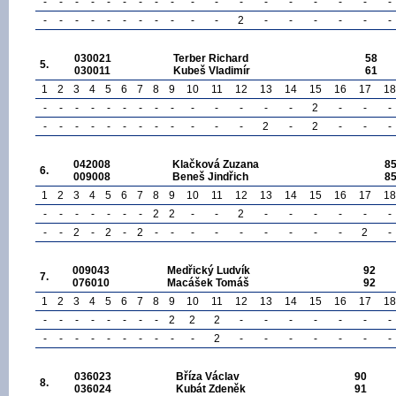
-
-
-
-
-
-
-
-
-
-
-
-
-
-
-
-
-
-
-
-
-
-
-
-
-
-
-
-
-
2
-
-
-
-
-
-
030021
Terber Richard
58
5.
030011
Kubeš Vladimír
61
1
2
3
4
5
6
7
8
9
10
11
12
13
14
15
16
17
18
-
-
-
-
-
-
-
-
-
-
-
-
-
-
2
-
-
-
-
-
-
-
-
-
-
-
-
-
-
-
2
-
2
-
-
-
042008
Klačková Zuzana
8
6.
009008
Beneš Jindřich
8
1
2
3
4
5
6
7
8
9
10
11
12
13
14
15
16
17
18
-
-
-
-
-
-
-
2
2
-
-
2
-
-
-
-
-
-
-
-
2
-
2
-
2
-
-
-
-
-
-
-
-
-
2
-
009043
Medřický Ludvík
92
7.
076010
Macášek Tomáš
92
1
2
3
4
5
6
7
8
9
10
11
12
13
14
15
16
17
18
-
-
-
-
-
-
-
-
2
2
2
-
-
-
-
-
-
-
-
-
-
-
-
-
-
-
-
-
2
-
-
-
-
-
-
-
036023
Bříza Václav
90
8.
036024
Kubát Zdeněk
91