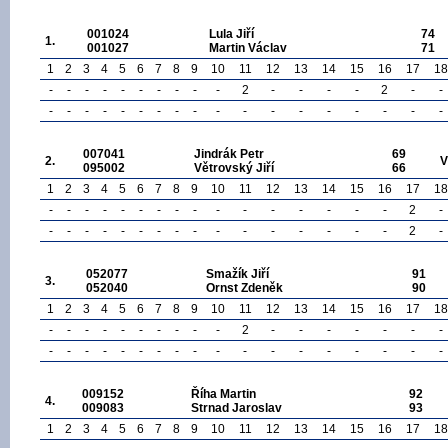
001024
Lula Jiří
74
1.
001027
Martin Václav
71
1
2
3
4
5
6
7
8
9
10
11
12
13
14
15
16
17
18
-
-
-
-
-
-
-
-
-
-
2
-
-
-
-
2
-
-
-
-
-
-
-
-
-
-
-
-
-
-
-
-
-
-
-
-
007041
Jindrák Petr
69
2.
095002
Větrovský Jiří
66
1
2
3
4
5
6
7
8
9
10
11
12
13
14
15
16
17
18
-
-
-
-
-
-
-
-
-
-
-
-
-
-
-
-
2
-
-
-
-
-
-
-
-
-
-
-
-
-
-
-
-
-
2
-
052077
Smažík Jiří
91
3.
052040
Ornst Zdeněk
90
1
2
3
4
5
6
7
8
9
10
11
12
13
14
15
16
17
18
-
-
-
-
-
-
-
-
-
-
2
-
-
-
-
-
-
-
-
-
-
-
-
-
-
-
-
-
-
-
-
-
-
-
-
-
009152
Říha Martin
92
4.
009083
Strnad Jaroslav
93
1
2
3
4
5
6
7
8
9
10
11
12
13
14
15
16
17
18