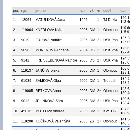
por.
rgc
jmeno
nar
vk
vt
oddil
cas
120.1
1.
12064
MATULKOVÁ Jana
1996
1
TJ Dukla
113.4
119.6
2.
119064
KNEBLOVÁ Klára
2005
DM
1
Olomouc
115.9
126.2
3.
9019
ERLOVÁ Natálie
2006
DM
2+
USK Pha
125.0
125.6
4.
9096
MORENOVÁ Adriana
2004
DS
2
USK Pha
127.4
124.5
5.
9142
FREISLEBENOVÁ Patricie
2003
DS
2+
USK Pha
125.0
160.6
6.
119137
JANŮ Veronika
2005
DM
1
Olomouc
129.1
134.9
7.
61039
SAMKOVÁ Olga
2005
DM
1
Třebech.
128.4
148.6
8.
119005
RETKOVÁ Anna
2005
DM
2+
Olomouc
130.4
130.5
9.
9012
JELÍNKOVÁ Sára
2005
DM
2+
USK Pha
128.4
137.3
10.
45016
MOTLOVÁ Andrea
2006
DM
2
KVS HK
180.9
141.5
11.
119208
KOČÍŘOVÁ Valentýna
2008
ZS
2+
Olomouc
140.5
156.4