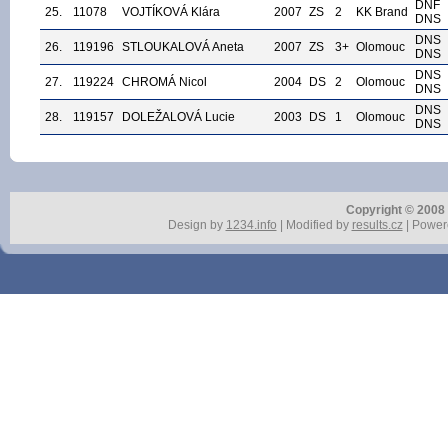
DNF
25.
11078
VOJTÍKOVÁ Klára
2007
ZS
2
KK Brand
DNS
DNS
26.
119196
STLOUKALOVÁ Aneta
2007
ZS
3+
Olomouc
DNS
DNS
27.
119224
CHROMÁ Nicol
2004
DS
2
Olomouc
DNS
DNS
28.
119157
DOLEŽALOVÁ Lucie
2003
DS
1
Olomouc
DNS
Copyright © 2008 r
Design by
1234.info
| Modified by
results.cz
| Power