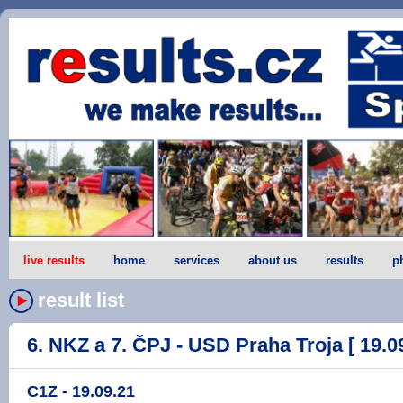
live results
home
services
about us
results
p
result list
6. NKZ a 7. ČPJ - USD Praha Troja [ 19.09
C1Z - 19.09.21