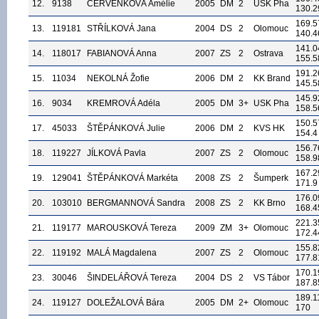
12.
9138
ČERVENKOVÁ Amélie
2005
DM
2
USK Pha
130.2
169.5
13.
119181
STŘÍLKOVÁ Jana
2004
DS
2
Olomouc
140.4
141.0
14.
118017
FABIANOVÁ Anna
2007
ZS
2
Ostrava
155.5
191.2
15.
11034
NEKOLNÁ Žofie
2006
DM
2
KK Brand
145.5
145.9
16.
9034
KREMROVÁ Adéla
2005
DM
3+
USK Pha
158.5
150.5
17.
45033
ŠTĚPÁNKOVÁ Julie
2006
DM
2
KVS HK
154.4
156.7
18.
119227
JÍLKOVÁ Pavla
2007
ZS
2
Olomouc
158.9
167.2
19.
129041
ŠTĚPÁNKOVÁ Markéta
2008
ZS
2
Šumperk
171.9
176.0
20.
103010
BERGMANNOVÁ Sandra
2008
ZS
2
KK Brno
168.4
221.3
21.
119177
MAROUSKOVÁ Tereza
2009
ZM
3+
Olomouc
172.4
155.8
22.
119192
MALÁ Magdalena
2007
ZS
2
Olomouc
177.8
170.1
23.
30046
ŠINDELÁŘOVÁ Tereza
2004
DS
2
VS Tábor
187.8
189.1
24.
119127
DOLEŽALOVÁ Bára
2005
DM
2+
Olomouc
170