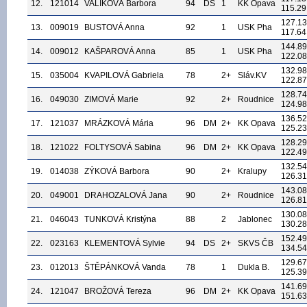
12.
121014
VALÍKOVÁ Barbora
94
DS
1
KK Opava
115.29
127.13
13.
009019
BUSTOVÁ Anna
92
1
USK Pha
117.64
144.89
14.
009012
KAŠPAROVÁ Anna
85
1
USK Pha
122.08
132.98
15.
035004
KVAPILOVÁ Gabriela
78
2+
Sláv.KV
122.87
128.74
16.
049030
ZIMOVÁ Marie
92
2+
Roudnice
124.98
136.52
17.
121037
MRÁZKOVÁ Mária
96
DM
2+
KK Opava
125.23
128.29
18.
121022
FOLTYSOVÁ Sabina
96
DM
2+
KK Opava
122.49
132.54
19.
014038
ZÝKOVÁ Barbora
90
2+
Kralupy
126.31
143.08
20.
049001
DRAHOZALOVÁ Jana
90
2+
Roudnice
126.81
130.08
21.
046043
TUNKOVÁ Kristýna
88
2
Jablonec
130.28
152.49
22.
023163
KLEMENTOVÁ Sylvie
94
DS
2+
SKVS ČB
134.54
129.67
23.
012013
ŠTĚPÁNKOVÁ Vanda
78
1
Dukla B.
125.39
141.69
24.
121047
BROŽOVÁ Tereza
96
DM
2+
KK Opava
151.63