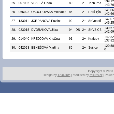
139.12
25.
007035
VESELÁ Linda
80
2+
Tech.Pha
143.76
141.06
26.
066023
OSOCHOVSKÁ Michaela
86
2+
Horš.Týn
142.66
147.07
27.
133011
JORDÁNOVÁ Pavlína
92
2+
SKVeselí
146.25
139.67
28.
023015
DVOŘÁKOVÁ Jitka
94
DS
2+
SKVS ČB
142.69
142.82
29.
014040
KREJČOVÁ Kristýna
91
2+
Kralupy
137.82
120.58
30.
042023
BENEŠOVÁ Martina
86
2+
Sušice
0
Copyright © 2008 r
Design by
1234.info
| Modified by
results.cz
| Power