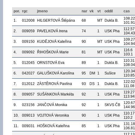
por.
rgc
jmeno
nar
vk
vt
oddil
cas
108.22
1.
012008
HILGERTOVÁ Štěpána
68
MT
Dukla B.
101.91
112.57
2.
009059
PAVELKOVÁ Irena
74
1
USK Pha
104.43
109.27
3.
009150
KUDĚJOVÁ Kateřina
90
MT
USK Pha
104.94
116.6
4.
009092
ŘIHOŠKOVÁ Marie
81
MT
USK Pha
103.1
110.31
5.
012045
ORNSTOVÁ Eva
89
1
Dukla B.
108.04
120.34
6.
042027
GALUŠKOVÁ Karolína
95
DM
1
Sušice
110.85
122.02
7.
012012
ZÁSTĚROVÁ Pavlína
93
DS
1
Dukla B.
111.08
119.27
8.
009057
SUŠÁNKOVÁ Markéta
92
1
USK Pha
113.94
120.67
9.
023156
JANČOVÁ Monika
92
1
SKVS ČB
144.96
110.17
10.
009013
VOJTOVÁ Veronika
90
1
USK Pha
110.2
131.18
11.
009031
HOŠKOVÁ Kateřina
85
1
USK Pha
106.81
117.13