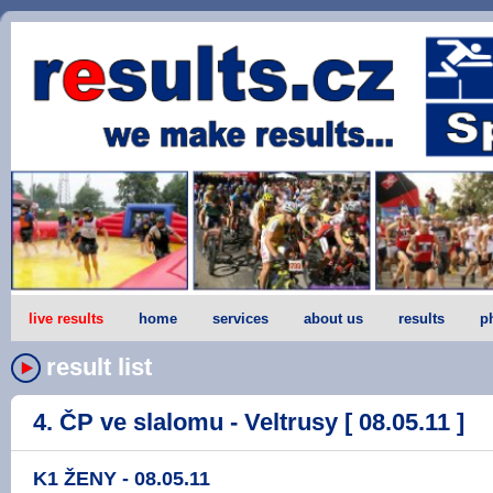
live results
home
services
about us
results
p
result list
4. ČP ve slalomu - Veltrusy [ 08.05.11 ]
K1 ŽENY - 08.05.11