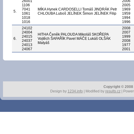
26001
2006
1106
2005
7041
MÍKA Hynek CARDOSELLI Tomáš JINDRÁK Petr
1969
5.
1061
CHLOUBA Luboš JELÍNEK Šimon JELÍNEK Filip
1959
1018
1994
1016
1996
24102
2008
24004
2007
HITHA Čeněk PALOUDA Mikoláš SKOŘEPA
24015
1999
6.
Vojtěch ŠAFAŘÍK Pavel MÁČE Lukáš OLŠÁK
24037
2008
Matyáš
24013
1977
24067
2001
Copyright © 2008 r
Design by
1234.info
| Modified by
results.cz
| Power