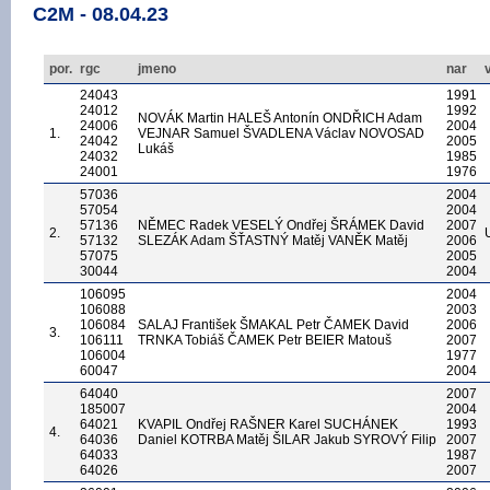
C2M - 08.04.23
por.
rgc
jmeno
nar
24043
1991
24012
1992
NOVÁK Martin HALEŠ Antonín ONDŘICH Adam
24006
2004
1.
VEJNAR Samuel ŠVADLENA Václav NOVOSAD
24042
2005
Lukáš
24032
1985
24001
1976
57036
2004
57054
2004
57136
NĚMEC Radek VESELÝ Ondřej ŠRÁMEK David
2007
2.
57132
SLEZÁK Adam ŠŤASTNÝ Matěj VANĚK Matěj
2006
57075
2005
30044
2004
106095
2004
106088
2003
106084
SALAJ František ŠMAKAL Petr ČAMEK David
2006
3.
106111
TRNKA Tobiáš ČAMEK Petr BEIER Matouš
2007
106004
1977
60047
2004
64040
2007
185007
2004
64021
KVAPIL Ondřej RAŠNER Karel SUCHÁNEK
1993
4.
64036
Daniel KOTRBA Matěj ŠILAR Jakub SYROVÝ Filip
2007
64033
1987
64026
2007