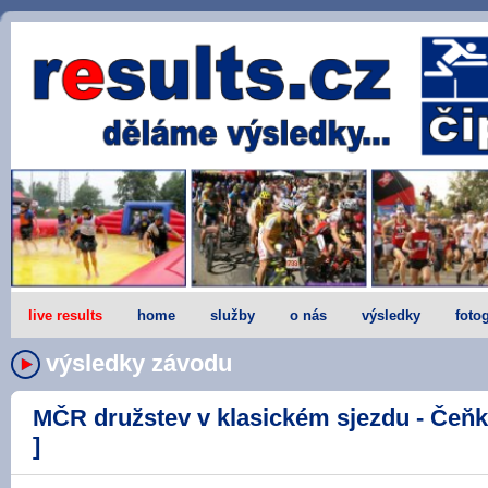
live results
home
služby
o nás
výsledky
fotog
výsledky závodu
MČR družstev v klasickém sjezdu - Čeňko
]