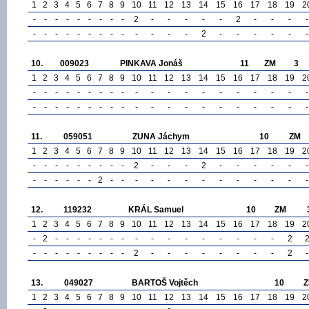
1
2
3
4
5
6
7
8
9
10
11
12
13
14
15
16
17
18
19
2
-
-
-
-
-
-
-
-
-
2
-
-
-
-
-
2
-
-
-
-
-
-
-
-
-
-
-
-
-
-
-
-
-
2
-
-
-
-
-
-
10.
009023
PINKAVA Jonáš
11
ZM
3
1
2
3
4
5
6
7
8
9
10
11
12
13
14
15
16
17
18
19
2
-
-
-
-
-
-
-
-
-
-
-
-
-
-
-
-
-
-
-
-
-
-
-
-
-
-
-
-
-
-
-
-
-
-
-
-
-
-
-
-
11.
059051
ZUNA Jáchym
10
ZM
1
2
3
4
5
6
7
8
9
10
11
12
13
14
15
16
17
18
19
2
-
-
-
-
-
-
-
-
-
2
-
-
-
2
-
-
-
-
-
-
-
-
-
-
-
-
2
-
-
-
-
-
-
-
-
-
-
-
-
-
12.
119232
KRÁL Samuel
10
ZM
1
2
3
4
5
6
7
8
9
10
11
12
13
14
15
16
17
18
19
2
-
2
-
-
-
-
-
-
-
-
-
-
-
-
-
-
-
-
2
-
-
-
-
-
-
-
-
-
2
-
-
-
-
-
-
-
-
2
-
13.
049027
BARTOŠ Vojtěch
10
1
2
3
4
5
6
7
8
9
10
11
12
13
14
15
16
17
18
19
2