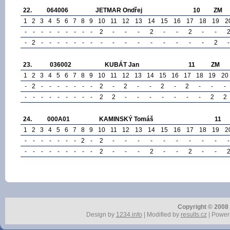
22.
064006
JETMAR Ondřej
10
ZM
1
2
3
4
5
6
7
8
9
10
11
12
13
14
15
16
17
18
19
2
-
-
-
-
-
-
-
-
-
2
-
-
-
2
-
-
2
-
-
-
2
-
-
-
-
-
-
-
-
-
-
-
-
-
-
-
-
2
-
23.
036002
KUBÁT Jan
11
ZM
1
2
3
4
5
6
7
8
9
10
11
12
13
14
15
16
17
18
19
20
-
2
-
-
-
-
-
-
-
2
-
2
-
-
2
-
2
-
-
-
-
-
-
-
-
-
-
-
-
2
2
-
-
-
-
-
-
-
2
2
24.
000A01
KAMINSKÝ Tomáš
11
1
2
3
4
5
6
7
8
9
10
11
12
13
14
15
16
17
18
19
2
-
-
-
-
-
-
-
2
-
2
-
-
-
-
-
-
-
-
-
-
-
-
-
-
-
-
-
-
-
2
-
-
-
2
-
-
2
-
-
Copyright © 2008 r
Design by
1234.info
| Modified by
results.cz
| Power