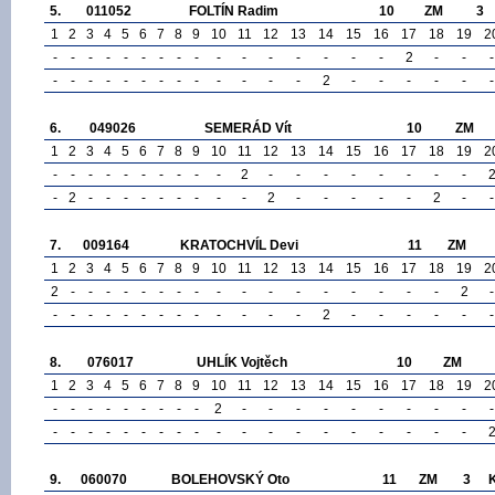
5.
011052
FOLTÍN Radim
10
ZM
3
1
2
3
4
5
6
7
8
9
10
11
12
13
14
15
16
17
18
19
2
-
-
-
-
-
-
-
-
-
-
-
-
-
-
-
-
2
-
-
-
-
-
-
-
-
-
-
-
-
-
-
-
-
2
-
-
-
-
-
-
6.
049026
SEMERÁD Vít
10
ZM
1
2
3
4
5
6
7
8
9
10
11
12
13
14
15
16
17
18
19
2
-
-
-
-
-
-
-
-
-
-
2
-
-
-
-
-
-
-
-
-
2
-
-
-
-
-
-
-
-
-
2
-
-
-
-
-
2
-
-
7.
009164
KRATOCHVÍL Devi
11
ZM
1
2
3
4
5
6
7
8
9
10
11
12
13
14
15
16
17
18
19
2
2
-
-
-
-
-
-
-
-
-
-
-
-
-
-
-
-
-
2
-
-
-
-
-
-
-
-
-
-
-
-
-
-
2
-
-
-
-
-
-
8.
076017
UHLÍK Vojtěch
10
ZM
1
2
3
4
5
6
7
8
9
10
11
12
13
14
15
16
17
18
19
2
-
-
-
-
-
-
-
-
-
2
-
-
-
-
-
-
-
-
-
-
-
-
-
-
-
-
-
-
-
-
-
-
-
-
-
-
-
-
-
9.
060070
BOLEHOVSKÝ Oto
11
ZM
3