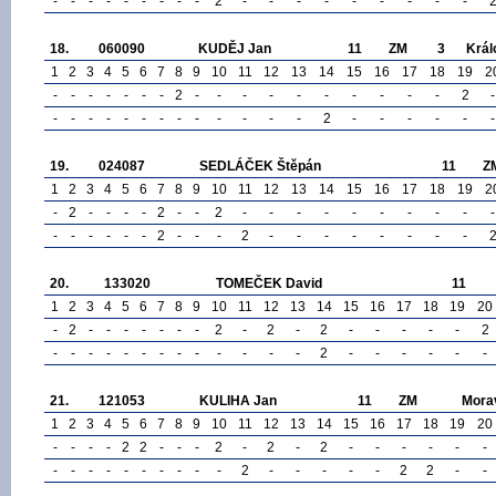
-
-
-
-
-
-
-
-
-
2
-
-
-
-
-
-
-
-
-
18.
060090
KUDĚJ Jan
11
ZM
3
Král
1
2
3
4
5
6
7
8
9
10
11
12
13
14
15
16
17
18
19
2
-
-
-
-
-
-
-
2
-
-
-
-
-
-
-
-
-
-
2
-
-
-
-
-
-
-
-
-
-
-
-
-
-
2
-
-
-
-
-
-
19.
024087
SEDLÁČEK Štěpán
11
Z
1
2
3
4
5
6
7
8
9
10
11
12
13
14
15
16
17
18
19
2
-
2
-
-
-
-
2
-
-
2
-
-
-
-
-
-
-
-
-
-
-
-
-
-
-
-
2
-
-
-
2
-
-
-
-
-
-
-
-
20.
133020
TOMEČEK David
11
1
2
3
4
5
6
7
8
9
10
11
12
13
14
15
16
17
18
19
20
-
2
-
-
-
-
-
-
-
2
-
2
-
2
-
-
-
-
-
2
-
-
-
-
-
-
-
-
-
-
-
-
-
2
-
-
-
-
-
-
21.
121053
KULIHA Jan
11
ZM
Mora
1
2
3
4
5
6
7
8
9
10
11
12
13
14
15
16
17
18
19
20
-
-
-
-
2
2
-
-
-
2
-
2
-
2
-
-
-
-
-
-
-
-
-
-
-
-
-
-
-
-
2
-
-
-
-
-
2
2
-
-