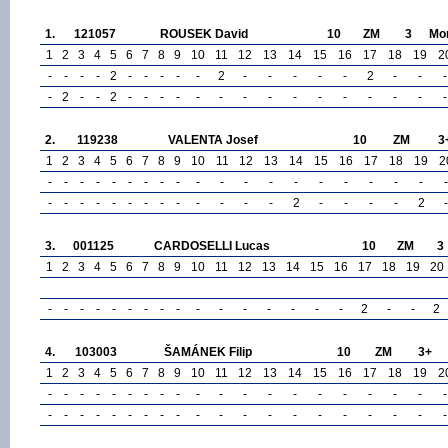
1.
121057
ROUSEK David
10
ZM
3
Mor
1
2
3
4
5
6
7
8
9
10
11
12
13
14
15
16
17
18
19
2
-
-
-
-
2
-
-
-
-
-
2
-
-
-
-
-
2
-
-
-
-
2
-
-
2
-
-
-
-
-
-
-
-
-
-
-
-
-
-
-
2.
119238
VALENTA Josef
10
ZM
3
1
2
3
4
5
6
7
8
9
10
11
12
13
14
15
16
17
18
19
2
-
-
-
-
-
-
-
-
-
-
-
-
-
-
-
-
-
-
-
-
-
-
-
-
-
-
-
-
-
-
-
-
-
2
-
-
-
-
2
-
3.
001125
CARDOSELLI Lucas
10
ZM
3
1
2
3
4
5
6
7
8
9
10
11
12
13
14
15
16
17
18
19
20
-
-
-
-
-
-
-
-
-
-
-
-
-
-
-
-
2
-
-
2
4.
103003
ŠAMÁNEK Filip
10
ZM
3+
1
2
3
4
5
6
7
8
9
10
11
12
13
14
15
16
17
18
19
2
-
-
-
-
-
-
-
-
-
-
-
-
-
-
-
-
-
-
-
-
-
-
-
-
-
-
-
-
-
-
-
-
-
-
-
-
-
-
-
-