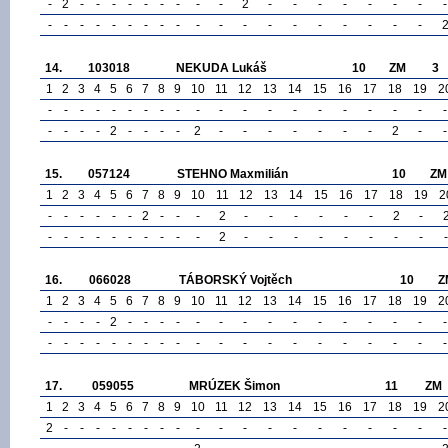
-
2
-
-
-
-
-
-
-
-
-
2
-
-
-
-
-
-
-
-
-
-
-
-
-
-
-
-
-
-
-
-
-
-
-
-
-
-
-
14.
103018
NEKUDA Lukáš
10
ZM
3
1
2
3
4
5
6
7
8
9
10
11
12
13
14
15
16
17
18
19
2
-
-
-
-
-
-
-
-
-
-
-
-
-
-
-
-
-
-
-
-
-
-
-
-
2
-
-
-
-
2
-
-
-
-
-
-
-
2
-
-
15.
057124
STEHNO Maxmilián
10
ZM
1
2
3
4
5
6
7
8
9
10
11
12
13
14
15
16
17
18
19
2
-
-
-
-
-
-
2
-
-
-
2
-
-
-
-
-
-
2
-
-
-
-
-
-
-
-
-
-
-
2
-
-
-
-
-
-
-
-
-
16.
066028
TÁBORSKÝ Vojtěch
10
Z
1
2
3
4
5
6
7
8
9
10
11
12
13
14
15
16
17
18
19
2
-
-
-
-
2
-
-
-
-
-
-
-
-
-
-
-
-
-
-
-
-
-
-
-
-
-
-
-
-
-
-
-
-
-
-
-
-
-
-
-
17.
059055
MRÚZEK Šimon
11
ZM
1
2
3
4
5
6
7
8
9
10
11
12
13
14
15
16
17
18
19
2
2
-
-
-
-
-
-
-
-
-
-
-
-
-
-
-
-
-
-
-