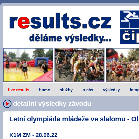
live results
home
služby
o nás
výsledky
fotog
detailní výsledky závodu
Letní olympiáda mládeže ve slalomu - Ol
K1M ZM - 28.06.22