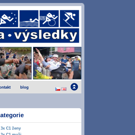
ontakt
blog
ategorie
3x C1 ženy
3x C1 muži