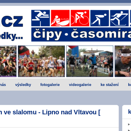
nás
výsledky
fotogalerie
videogalerie
ke stažení
k
ve slalomu - Lipno nad Vltavou [
k