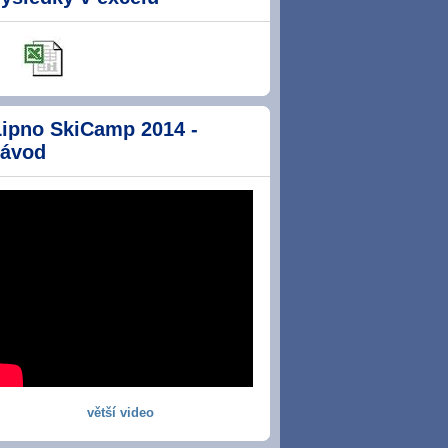
Lipno SkiCamp 2014 -
závod
větší video