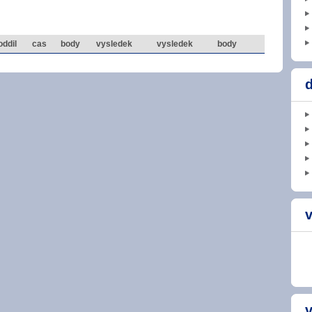
oddil
cas
body
vysledek
vysledek
body
d
v
v