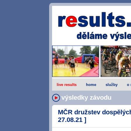
live results
home
služby
o 
výsledky závodu
MČR družstev dospělých 
27.08.21 ]