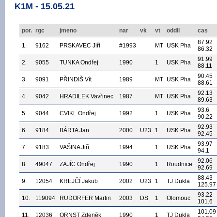
K1M - 15.05.21
por.
rgc
jmeno
nar
vk
vt
oddil
cas
87.92
1.
9162
PRSKAVEC Jiří
#1993
MT
USK Pha
86.32
91.99
2.
9055
TUNKA Ondřej
1990
1
USK Pha
88.11
90.45
3.
9091
PŘINDIŠ Vít
1989
MT
USK Pha
88.61
92.13
4.
9042
HRADILEK Vavřinec
1987
MT
USK Pha
89.63
93.6
5.
9044
CVIKL Ondřej
1992
1
USK Pha
90.22
92.93
6.
9184
BÁRTA Jan
2000
U23
1
USK Pha
92.45
93.97
7.
9183
VAŠINA Jiří
1994
1
USK Pha
94.1
92.06
8.
49047
ZAJÍC Ondřej
1990
1
Roudnice
92.69
88.43
9.
12054
KREJČÍ Jakub
2002
U23
1
TJ Dukla
125.97
93.22
10.
119094
RUDORFER Martin
2003
DS
1
Olomouc
101.6
101.09
11.
12036
ORNST Zdeněk
1990
1
TJ Dukla