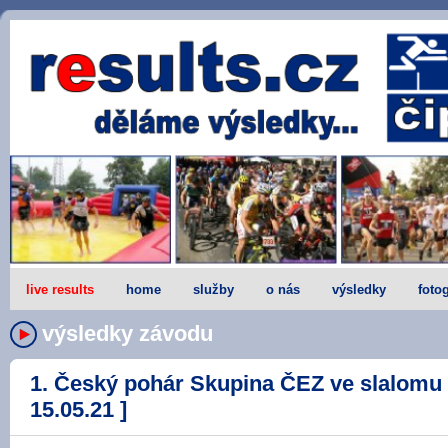
live results
home
služby
o nás
výsledky
fotog
výsledky závodu
1. Český pohár Skupina ČEZ ve slalomu 
15.05.21 ]