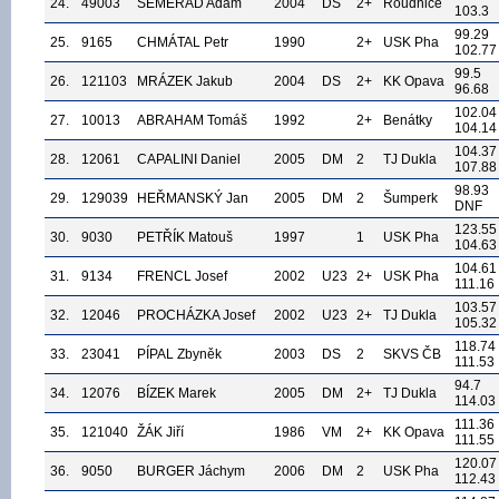
24.
49003
SEMERÁD Adam
2004
DS
2+
Roudnice
103.3
99.29
25.
9165
CHMÁTAL Petr
1990
2+
USK Pha
102.77
99.5
26.
121103
MRÁZEK Jakub
2004
DS
2+
KK Opava
96.68
102.04
27.
10013
ABRAHAM Tomáš
1992
2+
Benátky
104.14
104.37
28.
12061
CAPALINI Daniel
2005
DM
2
TJ Dukla
107.88
98.93
29.
129039
HEŘMANSKÝ Jan
2005
DM
2
Šumperk
DNF
123.55
30.
9030
PETŘÍK Matouš
1997
1
USK Pha
104.63
104.61
31.
9134
FRENCL Josef
2002
U23
2+
USK Pha
111.16
103.57
32.
12046
PROCHÁZKA Josef
2002
U23
2+
TJ Dukla
105.32
118.74
33.
23041
PÍPAL Zbyněk
2003
DS
2
SKVS ČB
111.53
94.7
34.
12076
BÍZEK Marek
2005
DM
2+
TJ Dukla
114.03
111.36
35.
121040
ŽÁK Jiří
1986
VM
2+
KK Opava
111.55
120.07
36.
9050
BURGER Jáchym
2006
DM
2
USK Pha
112.43