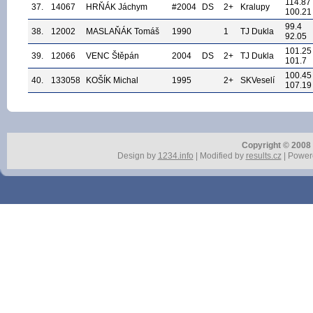
114.87
37.
14067
HRŇÁK Jáchym
#2004
DS
2+
Kralupy
100.21
99.4
38.
12002
MASLAŇÁK Tomáš
1990
1
TJ Dukla
92.05
101.25
39.
12066
VENC Štěpán
2004
DS
2+
TJ Dukla
101.7
100.45
40.
133058
KOŠÍK Michal
1995
2+
SKVeselí
107.19
Copyright © 2008 r
Design by
1234.info
| Modified by
results.cz
| Power