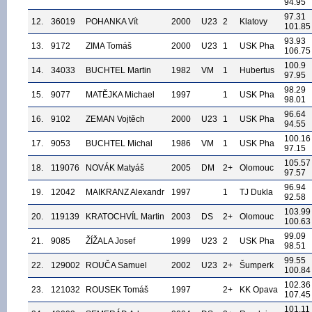
94.95
97.31
12.
36019
POHANKA Vít
2000
U23
2
Klatovy
101.85
93.93
13.
9172
ZIMA Tomáš
2000
U23
1
USK Pha
106.75
100.9
14.
34033
BUCHTEL Martin
1982
VM
1
Hubertus
97.95
98.29
15.
9077
MATĚJKA Michael
1997
1
USK Pha
98.01
96.64
16.
9102
ZEMAN Vojtěch
2000
U23
1
USK Pha
94.55
100.16
17.
9053
BUCHTEL Michal
1986
VM
1
USK Pha
97.15
105.57
18.
119076
NOVÁK Matyáš
2005
DM
2+
Olomouc
97.57
96.94
19.
12042
MAIKRANZ Alexandr
1997
1
TJ Dukla
92.58
103.99
20.
119139
KRATOCHVÍL Martin
2003
DS
2+
Olomouc
100.63
99.09
21.
9085
ŽÍŽALA Josef
1999
U23
2
USK Pha
98.51
99.55
22.
129002
ROUČA Samuel
2002
U23
2+
Šumperk
100.84
102.36
23.
121032
ROUSEK Tomáš
1997
2+
KK Opava
107.45
101.11