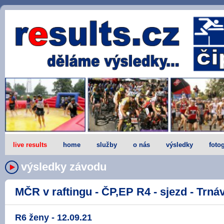
live results
home
služby
o nás
výsledky
fotog
výsledky závodu
MČR v raftingu - ČP,EP R4 - sjezd - Trnáv
R6 ženy - 12.09.21