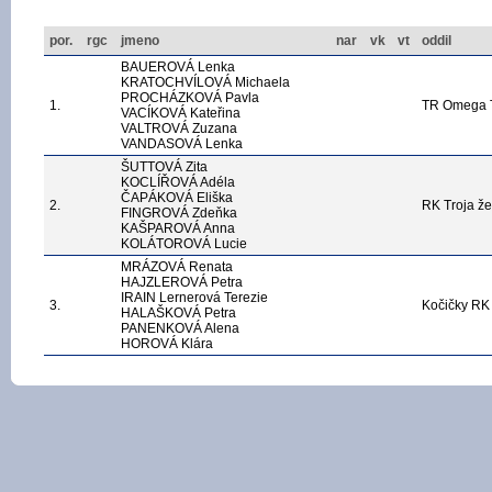
por.
rgc
jmeno
nar
vk
vt
oddil
BAUEROVÁ Lenka
KRATOCHVÍLOVÁ Michaela
PROCHÁZKOVÁ Pavla
1.
TR Omega T
VACÍKOVÁ Kateřina
VALTROVÁ Zuzana
VANDASOVÁ Lenka
ŠUTTOVÁ Zita
KOCLÍŘOVÁ Adéla
ČAPÁKOVÁ Eliška
2.
RK Troja ž
FINGROVÁ Zdeňka
KAŠPAROVÁ Anna
KOLÁTOROVÁ Lucie
MRÁZOVÁ Renata
HAJZLEROVÁ Petra
IRAIN Lernerová Terezie
3.
Kočičky RK 
HALAŠKOVÁ Petra
PANENKOVÁ Alena
HOROVÁ Klára