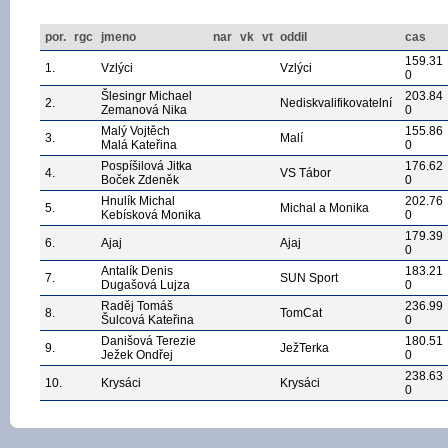
por.
rgc
jmeno
nar
vk
vt
oddil
cas
159.31
1.
Vzlýci
Vzlýci
0
Šlesingr Michael
203.84
2.
Nediskvalifikovatelní
Zemanová Nika
0
Malý Vojtěch
155.86
3.
Malí
Malá Kateřina
0
Pospíšilová Jitka
176.62
4.
VS Tábor
Boček Zdeněk
0
Hnulík Michal
202.76
5.
Michal a Monika
Kebísková Monika
0
179.39
6.
Ajaj
Ajaj
0
Antalík Denis
183.21
7.
SUN Sport
Dugašová Lujza
0
Raděj Tomáš
236.99
8.
TomCat
Šulcová Kateřina
0
Danišová Terezie
180.51
9.
JežTerka
Ježek Ondřej
0
238.63
10.
Krysáci
Krysáci
0