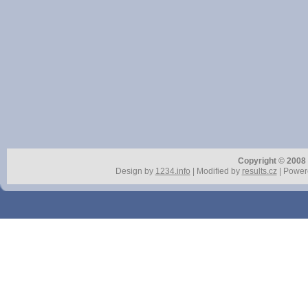
Copyright © 2008 r
Design by
1234.info
| Modified by
results.cz
| Power