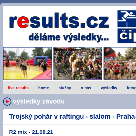
live results
home
služby
o nás
výsledky
fotog
výsledky závodu
Trojský pohár v raftingu - slalom - Praha-
R2 mix - 21.08.21