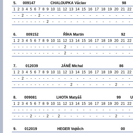
5.
009147
CHALOUPKA Václav
98
1
2
3
4
5
6
7
8
9
10
11
12
13
14
15
16
17
18
19
20
21
22
-
-
2
-
-
-
2
-
-
-
-
-
-
-
-
-
-
-
-
-
-
-
-
-
-
-
-
-
-
-
2
-
-
-
-
-
-
-
-
-
-
-
-
-
6.
009152
ŘÍHA Martin
92
1
2
3
4
5
6
7
8
9
10
11
12
13
14
15
16
17
18
19
20
21
22
-
-
-
-
-
-
-
-
-
-
-
2
-
-
-
-
-
-
-
-
-
-
-
-
-
-
-
-
-
-
-
-
-
2
-
-
-
-
-
-
-
-
-
-
7.
012039
JÁNĚ Michal
86
1
2
3
4
5
6
7
8
9
10
11
12
13
14
15
16
17
18
19
20
21
22
-
-
2
-
-
-
-
-
-
-
-
-
-
-
-
-
-
-
-
-
-
-
-
-
-
-
-
-
-
-
-
-
-
-
2
-
-
-
-
-
-
2
-
-
8.
009081
LHOTA Matyáš
99
U
1
2
3
4
5
6
7
8
9
10
11
12
13
14
15
16
17
18
19
20
21
22
-
-
-
-
-
-
-
-
-
-
-
-
-
-
-
-
-
-
-
-
-
-
-
-
-
-
2
-
-
-
2
-
2
-
-
-
-
-
-
-
-
2
-
-
9.
012019
HEGER Vojtěch
00