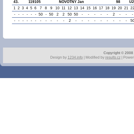
43.
119105
NOVOTNÝ Jan
98
U2
1
2
3
4
5
6
7
8
9
10
11
12
13
14
15
16
17
18
19
20
21
2
-
-
-
-
-
-
50
-
50
2
2
50
50
-
-
-
-
-
2
-
-
-
-
-
-
-
-
-
-
-
-
-
-
2
-
-
-
-
-
-
-
-
-
5
Copyright © 2008 r
Design by
1234.info
| Modified by
results.cz
| Power