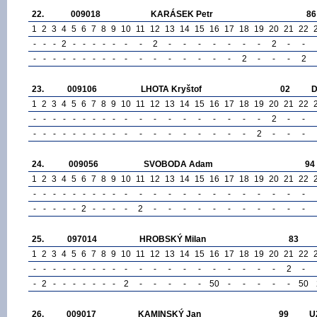
22.
009018
KARÁSEK Petr
86
1
2
3
4
5
6
7
8
9
10
11
12
13
14
15
16
17
18
19
20
21
22
-
-
-
2
-
-
-
-
-
-
-
2
-
-
-
-
-
-
-
2
-
-
-
-
-
-
-
-
-
-
-
-
-
-
-
-
-
-
-
2
-
-
-
2
23.
009106
LHOTA Kryštof
02
1
2
3
4
5
6
7
8
9
10
11
12
13
14
15
16
17
18
19
20
21
22
-
-
-
-
-
-
-
-
-
-
-
-
-
-
-
-
-
-
-
2
-
-
-
-
-
-
-
-
-
-
-
-
-
-
-
-
-
-
-
-
2
-
-
-
24.
009056
SVOBODA Adam
94
1
2
3
4
5
6
7
8
9
10
11
12
13
14
15
16
17
18
19
20
21
22
-
-
-
-
-
-
-
-
-
-
-
-
-
-
-
-
-
-
-
-
-
-
-
-
-
-
-
2
-
-
-
-
2
-
-
-
-
-
-
-
-
-
-
-
25.
097014
HROBSKÝ Milan
83
1
2
3
4
5
6
7
8
9
10
11
12
13
14
15
16
17
18
19
20
21
22
-
-
-
-
-
-
-
-
-
-
-
-
-
-
-
-
-
-
-
-
2
-
-
2
-
-
-
-
-
-
-
2
-
-
-
-
-
50
-
-
-
-
-
50
26.
009017
KAMINSKÝ Jan
99
U