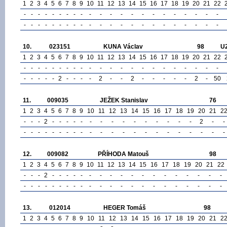
1
2
3
4
5
6
7
8
9
10
11
12
13
14
15
16
17
18
19
20
21
22
-
-
-
-
-
-
-
-
-
-
-
-
-
-
-
-
-
-
-
-
-
-
-
-
-
-
-
-
-
-
-
-
-
-
-
-
-
-
-
-
-
-
-
-
10.
023151
KUNA Václav
98
U
1
2
3
4
5
6
7
8
9
10
11
12
13
14
15
16
17
18
19
20
21
22
-
-
-
-
-
-
-
-
-
-
-
-
-
-
-
-
-
-
-
-
-
-
-
-
-
-
-
2
-
-
-
-
2
-
-
2
-
-
-
-
-
2
-
50
11.
009035
JEŽEK Stanislav
76
1
2
3
4
5
6
7
8
9
10
11
12
13
14
15
16
17
18
19
20
21
2
-
-
-
2
-
-
-
-
-
-
-
-
-
-
-
-
-
-
-
2
-
-
-
-
-
-
-
-
-
-
-
-
-
-
-
-
-
-
-
-
-
-
-
-
12.
009082
PŘÍHODA Matouš
98
1
2
3
4
5
6
7
8
9
10
11
12
13
14
15
16
17
18
19
20
21
22
-
-
-
2
-
-
-
-
-
-
-
-
-
-
-
-
-
-
-
-
-
-
-
-
-
-
-
-
-
-
-
-
-
-
-
-
-
-
-
-
-
-
-
-
13.
012014
HEGER Tomáš
98
1
2
3
4
5
6
7
8
9
10
11
12
13
14
15
16
17
18
19
20
21
2