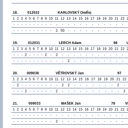
18.
012022
KARLOVSKÝ Ondřej
1
2
3
4
5
6
7
8
9
10
11
12
13
14
15
16
17
18
19
20
21
22
-
-
-
-
-
-
-
-
-
-
-
-
-
-
-
-
-
-
-
-
-
-
-
-
-
-
-
-
-
-
-
-
2
50
-
-
-
-
-
-
-
-
-
-
19.
012031
LERCH Adam
98
1
2
3
4
5
6
7
8
9
10
11
12
13
14
15
16
17
18
19
20
21
22
-
-
-
2
-
-
-
-
2
-
2
-
-
-
-
-
-
-
-
-
-
-
-
-
-
-
-
-
-
-
-
-
-
-
2
-
-
-
-
-
-
-
-
-
20.
009038
VĚTROVSKÝ Jan
97
1
2
3
4
5
6
7
8
9
10
11
12
13
14
15
16
17
18
19
20
21
22
-
2
-
-
-
-
-
-
-
-
-
2
2
-
-
-
-
-
-
-
2
-
-
-
-
2
-
-
-
-
-
-
2
-
-
-
-
-
-
-
-
-
-
2
21.
009033
MAŠEK Jan
78
V
1
2
3
4
5
6
7
8
9
10
11
12
13
14
15
16
17
18
19
20
21
22
-
-
-
-
-
-
-
-
-
-
-
-
-
-
-
-
-
-
-
-
-
-
-
-
-
-
-
-
-
-
-
-
2
-
-
-
-
-
-
-
-
-
-
-