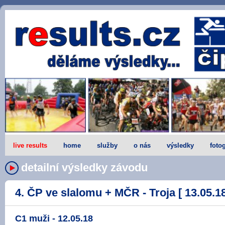
live results
home
služby
o nás
výsledky
fotog
detailní výsledky závodu
4. ČP ve slalomu + MČR - Troja [ 13.05.18
C1 muži - 12.05.18