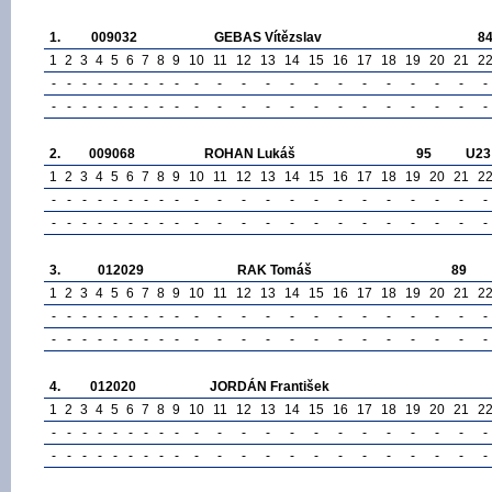
1.
009032
GEBAS Vítězslav
8
1
2
3
4
5
6
7
8
9
10
11
12
13
14
15
16
17
18
19
20
21
2
-
-
-
-
-
-
-
-
-
-
-
-
-
-
-
-
-
-
-
-
-
-
-
-
-
-
-
-
-
-
-
-
-
-
-
-
-
-
-
-
-
-
-
-
2.
009068
ROHAN Lukáš
95
U23
1
2
3
4
5
6
7
8
9
10
11
12
13
14
15
16
17
18
19
20
21
2
-
-
-
-
-
-
-
-
-
-
-
-
-
-
-
-
-
-
-
-
-
-
-
-
-
-
-
-
-
-
-
-
-
-
-
-
-
-
-
-
-
-
-
-
3.
012029
RAK Tomáš
89
1
2
3
4
5
6
7
8
9
10
11
12
13
14
15
16
17
18
19
20
21
2
-
-
-
-
-
-
-
-
-
-
-
-
-
-
-
-
-
-
-
-
-
-
-
-
-
-
-
-
-
-
-
-
-
-
-
-
-
-
-
-
-
-
-
-
4.
012020
JORDÁN František
1
2
3
4
5
6
7
8
9
10
11
12
13
14
15
16
17
18
19
20
21
2
-
-
-
-
-
-
-
-
-
-
-
-
-
-
-
-
-
-
-
-
-
-
-
-
-
-
-
-
-
-
-
-
-
-
-
-
-
-
-
-
-
-
-
-