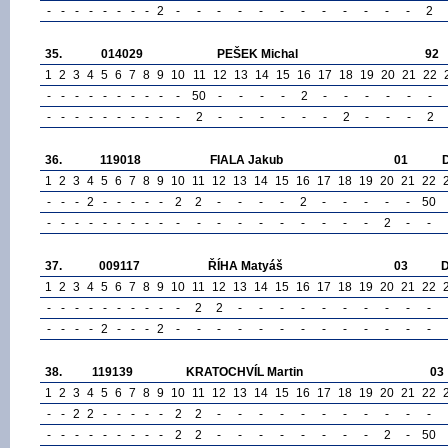
-
-
-
-
-
-
-
-
2
-
-
-
-
-
-
-
-
-
-
-
-
2
35.
014029
PEŠEK Michal
92
1
2
3
4
5
6
7
8
9
10
11
12
13
14
15
16
17
18
19
20
21
22
-
-
-
-
-
-
-
-
-
-
50
-
-
-
-
2
-
-
-
-
-
-
-
-
-
-
-
-
-
-
-
-
2
-
-
-
-
-
-
2
-
-
-
2
36.
119018
FIALA Jakub
01
1
2
3
4
5
6
7
8
9
10
11
12
13
14
15
16
17
18
19
20
21
22
-
-
-
2
-
-
-
-
-
2
2
-
-
-
-
2
-
-
-
-
-
50
-
-
-
-
-
-
-
-
-
-
-
-
-
-
-
-
-
-
-
2
-
-
37.
009117
ŘÍHA Matyáš
03
1
2
3
4
5
6
7
8
9
10
11
12
13
14
15
16
17
18
19
20
21
22
-
-
-
-
-
-
-
-
-
-
2
2
-
-
-
-
-
-
-
-
-
-
-
-
-
-
2
-
-
-
2
-
-
-
-
-
-
-
-
-
-
-
-
-
38.
119139
KRATOCHVÍL Martin
03
1
2
3
4
5
6
7
8
9
10
11
12
13
14
15
16
17
18
19
20
21
22
-
-
2
2
-
-
-
-
-
2
2
-
-
-
-
-
-
-
-
-
-
-
-
-
-
-
-
-
-
-
-
2
2
-
-
-
-
-
-
-
-
2
-
50