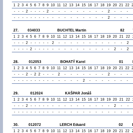
1
2
3
4
5
6
7
8
9
10
11
12
13
14
15
16
17
18
19
20
21
22
-
-
-
2
-
-
-
-
2
-
-
-
-
-
-
-
-
-
2
-
-
-
-
-
-
-
-
-
-
-
-
-
-
-
-
-
-
-
-
-
2
-
-
-
27.
034033
BUCHTEL Martin
82
1
2
3
4
5
6
7
8
9
10
11
12
13
14
15
16
17
18
19
20
21
22
-
-
-
2
-
-
-
-
-
2
-
-
-
-
-
-
-
-
-
-
-
2
-
-
-
-
2
-
-
-
-
-
-
-
-
-
-
-
-
-
-
2
-
2
28.
012053
BOHATÝ Karel
01
1
2
3
4
5
6
7
8
9
10
11
12
13
14
15
16
17
18
19
20
21
22
-
-
-
2
-
2
2
-
-
-
2
-
-
-
-
-
-
-
2
-
-
-
-
-
-
-
-
-
-
-
-
-
-
-
-
-
2
-
-
-
-
-
-
-
29.
012024
KAŠPAR Jonáš
1
2
3
4
5
6
7
8
9
10
11
12
13
14
15
16
17
18
19
20
21
22
-
-
-
2
-
-
-
-
-
-
-
-
-
-
-
-
-
-
-
2
-
-
-
-
-
-
-
-
-
-
-
-
-
-
-
-
-
-
-
-
-
-
-
-
30.
012072
LERCH Eduard
02
1
2
3
4
5
6
7
8
9
10
11
12
13
14
15
16
17
18
19
20
21
22