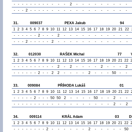
-
-
-
-
-
-
-
-
-
-
-
-
2
-
-
-
-
-
-
-
-
-
-
-
-
2
-
-
-
-
-
-
-
-
-
-
-
-
-
-
-
-
-
-
31.
009037
PEXA Jakub
94
1
2
3
4
5
6
7
8
9
10
11
12
13
14
15
16
17
18
19
20
21
22
-
-
-
-
-
-
2
-
-
-
2
-
-
-
-
-
-
-
-
-
-
-
-
-
-
2
-
-
-
-
-
2
-
-
-
-
-
-
-
-
-
-
-
-
32.
012030
RAŠEK Michal
77
1
2
3
4
5
6
7
8
9
10
11
12
13
14
15
16
17
18
19
20
21
22
-
-
-
-
-
-
-
-
-
-
2
-
2
-
-
-
-
2
-
-
-
2
-
-
-
-
-
-
2
-
-
2
2
-
-
-
-
2
-
-
-
50
-
-
33.
009084
PŘÍHODA Lukáš
01
1
2
3
4
5
6
7
8
9
10
11
12
13
14
15
16
17
18
19
20
21
22
-
-
-
-
-
2
-
-
-
50
50
2
-
-
-
-
50
-
-
2
-
-
-
-
-
-
-
-
-
-
-
-
-
-
-
-
-
-
-
-
-
2
-
2
34.
009114
KRÁL Adam
03
D
1
2
3
4
5
6
7
8
9
10
11
12
13
14
15
16
17
18
19
20
21
22
-
-
-
-
-
-
-
-
2
-
-
-
-
-
-
2
-
-
-
-
-
50