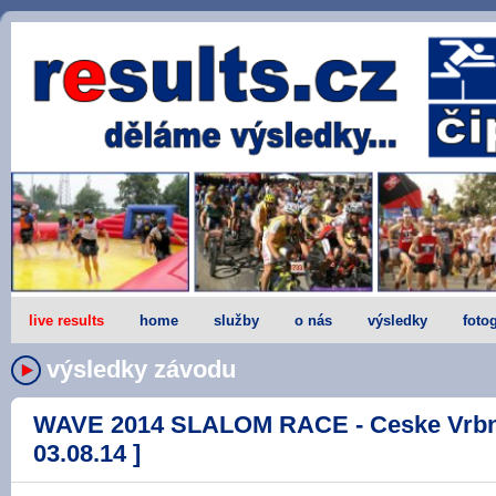
live results
home
služby
o nás
výsledky
fotog
výsledky závodu
WAVE 2014 SLALOM RACE - Ceske Vrbne 
03.08.14 ]