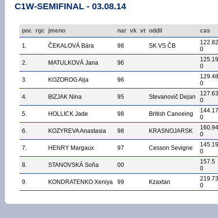
C1W-SEMIFINAL - 03.08.14
por.
rgc
jmeno
nar
vk
vt
oddil
cas
122.8
1.
ČEKALOVÁ Bára
98
SK VS ČB
0
125.1
2.
MATULKOVÁ Jana
96
0
129.4
3.
KOZOROG Alja
96
0
127.6
4.
BIZJAK Nina
95
Stevanovič Dejan
0
144.1
5.
HOLLICK Jade
98
British Canoeing
0
160.9
6.
KOZYREVA Anastasia
98
KRASNOJARSK
0
145.1
7.
HENRY Margaux
97
Cesson Sevigne
0
157.5
8.
STANOVSKÁ Soňa
00
0
219.7
9.
KONDRATENKO Xeniya
99
Kzaxtan
0