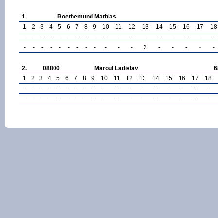
1.
Roethemund Mathias
1
2
3
4
5
6
7
8
9
10
11
12
13
14
15
16
17
18
-
-
-
-
-
-
-
-
-
-
-
-
-
-
-
-
-
-
-
-
-
-
-
-
-
-
-
-
-
-
2
-
-
-
-
-
2.
08800
Maroul Ladislav
6
1
2
3
4
5
6
7
8
9
10
11
12
13
14
15
16
17
18
-
-
-
-
-
-
-
-
-
-
-
-
-
-
-
-
-
-
-
-
-
-
-
-
-
-
-
-
-
-
-
-
-
-
-
-