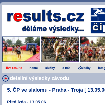
live results
home
služby
o nás
výsledky
fotog
detailní výsledky závodu
5. ČP ve slalomu - Praha - Troja [ 13.05.0
Předjízda - 13.05.06