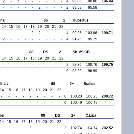
2
-
2
-
-
-
-
-
-
4
96.86
100.86
196.44
-
-
-
-
-
2
-
-
-
2
93.58
95.58
hal
86
1
Hubertus
14
15
16
17
18
19
20
21
22
-
-
-
-
2
2
-
-
-
4
99.96
103.96
199.71
2
-
-
-
2
-
-
-
-
4
91.75
95.75
88
DS
2+
SK VS ČB
14
15
16
17
18
19
20
21
22
-
-
-
-
-
-
-
-
-
2
98.76
100.76
199.75
-
-
-
-
-
-
-
-
-
0
98.99
98.99
islav
65
2+
Sušice
14
15
16
17
18
19
20
21
22
-
-
-
-
-
-
-
-
-
0
100.23
100.23
200.72
-
-
-
-
-
-
-
-
-
0
100.49
100.49
řej
89
DS
2+
Č.Lípa
14
15
16
17
18
19
20
21
22
-
-
-
-
2
-
-
-
-
2
102.74
104.74
202.52