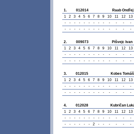
1.
012014
Raab Ondřej
1
2
3
4
5
6
7
8
9
10
11
12
13
-
-
-
-
-
-
-
-
-
-
-
-
-
-
-
-
-
-
-
-
-
-
-
-
-
-
2.
009073
Pišvejc Ivan
1
2
3
4
5
6
7
8
9
10
11
12
13
-
-
-
-
-
-
-
-
-
-
-
-
-
-
-
-
-
-
-
-
-
-
-
-
-
-
3.
012015
Kobes Tomáš
1
2
3
4
5
6
7
8
9
10
11
12
13
-
-
-
-
-
-
-
-
-
-
-
-
-
-
-
-
-
-
-
-
-
-
-
-
-
-
4.
012028
Kubričan Luk
1
2
3
4
5
6
7
8
9
10
11
12
13
-
-
-
-
-
-
-
-
-
-
-
-
-
-
-
-
-
-
-
2
-
-
-
-
-
-