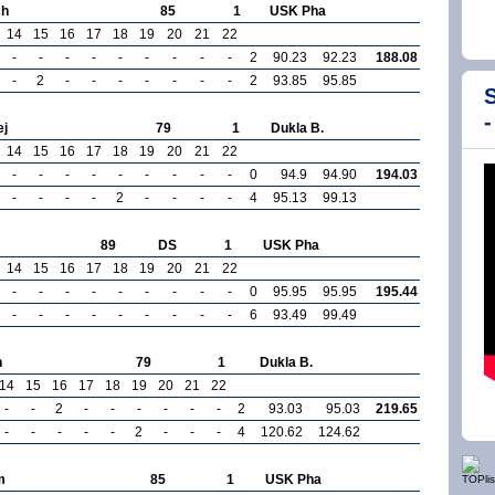
ch
85
1
USK Pha
14
15
16
17
18
19
20
21
22
-
-
-
-
-
-
-
-
-
2
90.23
92.23
188.08
-
2
-
-
-
-
-
-
-
2
93.85
95.85
S
-
ej
79
1
Dukla B.
14
15
16
17
18
19
20
21
22
-
-
-
-
-
-
-
-
-
0
94.9
94.90
194.03
-
-
-
-
2
-
-
-
-
4
95.13
99.13
89
DS
1
USK Pha
14
15
16
17
18
19
20
21
22
-
-
-
-
-
-
-
-
-
0
95.95
95.95
195.44
-
-
-
-
-
-
-
-
-
6
93.49
99.49
n
79
1
Dukla B.
14
15
16
17
18
19
20
21
22
-
-
2
-
-
-
-
-
-
2
93.03
95.03
219.65
-
-
-
-
-
2
-
-
-
4
120.62
124.62
m
85
1
USK Pha