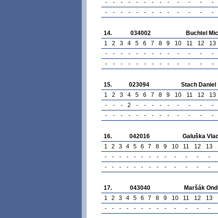
-
-
-
-
-
-
-
-
-
-
-
-
-
-
-
-
-
-
-
-
-
-
-
-
-
-
14.
034002
Buchtel Mic
1
2
3
4
5
6
7
8
9
10
11
12
13
-
-
-
-
-
-
-
-
-
-
-
-
-
-
-
-
-
-
-
-
-
-
-
-
-
-
15.
023094
Stach Daniel
1
2
3
4
5
6
7
8
9
10
11
12
13
-
-
-
2
-
-
-
-
-
-
-
-
-
-
-
-
-
-
-
-
-
-
-
-
-
-
16.
042016
Galuška Vlad
1
2
3
4
5
6
7
8
9
10
11
12
13
-
-
-
-
-
-
-
-
-
-
-
-
-
-
-
-
-
-
-
-
-
-
-
-
-
-
17.
043040
Maršák Ond
1
2
3
4
5
6
7
8
9
10
11
12
13
-
-
-
-
-
-
-
-
-
-
-
-
-