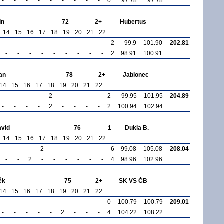
-
-
-
-
-
-
-
-
-
0
97.78
97.78
in
72
2+
Hubertus
14
15
16
17
18
19
20
21
22
-
-
-
-
-
-
-
-
-
2
99.9
101.90
202.81
-
-
-
-
-
-
-
-
-
2
98.91
100.91
an
78
2+
Jablonec
14
15
16
17
18
19
20
21
22
-
-
-
-
2
-
-
-
-
2
99.95
101.95
204.89
-
-
-
-
2
-
-
-
-
2
100.94
102.94
avid
76
1
Dukla B.
14
15
16
17
18
19
20
21
22
-
-
-
2
-
-
-
-
-
6
99.08
105.08
208.04
-
-
2
-
-
-
-
-
-
4
98.96
102.96
ěk
75
2+
SK VS ČB
14
15
16
17
18
19
20
21
22
-
-
-
-
-
-
-
-
-
0
100.79
100.79
209.01
-
-
-
-
-
2
-
-
-
4
104.22
108.22