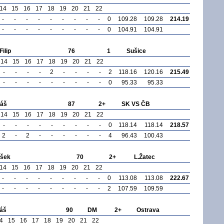
14
15
16
17
18
19
20
21
22
-
-
-
-
-
-
-
-
-
0
109.28
109.28
214.19
-
-
-
-
-
-
-
-
-
0
104.91
104.91
Filip
76
1
Sušice
14
15
16
17
18
19
20
21
22
-
-
-
-
2
-
-
-
-
2
118.16
120.16
215.49
-
-
-
-
-
-
-
-
-
0
95.33
95.33
káš
87
2+
SK VS ČB
14
15
16
17
18
19
20
21
22
-
-
-
-
-
-
-
-
-
0
118.14
118.14
218.57
2
-
2
-
-
-
-
-
-
4
96.43
100.43
išek
70
2+
L.Žatec
14
15
16
17
18
19
20
21
22
-
-
-
-
-
-
-
-
-
0
113.08
113.08
222.67
-
-
-
-
-
-
-
-
-
2
107.59
109.59
áš
90
DM
2+
Ostrava
4
15
16
17
18
19
20
21
22