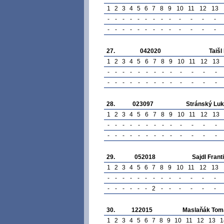
1
2
3
4
5
6
7
8
9
10
11
12
13
-
-
-
-
-
-
-
-
-
-
-
-
-
-
-
-
-
-
-
-
-
-
-
-
-
-
27.
042020
Taišl 
1
2
3
4
5
6
7
8
9
10
11
12
13
-
-
-
-
-
-
-
-
-
-
-
-
-
-
-
-
-
-
-
-
-
-
-
-
-
-
28.
023097
Stránský Lu
1
2
3
4
5
6
7
8
9
10
11
12
13
-
-
-
-
-
-
-
-
-
-
-
-
-
-
-
-
-
-
-
-
-
-
-
-
-
-
29.
052018
Sajdl Frant
1
2
3
4
5
6
7
8
9
10
11
12
13
-
-
-
-
-
-
-
-
-
-
-
-
-
-
-
-
-
-
-
2
-
-
-
-
-
-
30.
122015
Maslaňák Tom
1
2
3
4
5
6
7
8
9
10
11
12
13
1