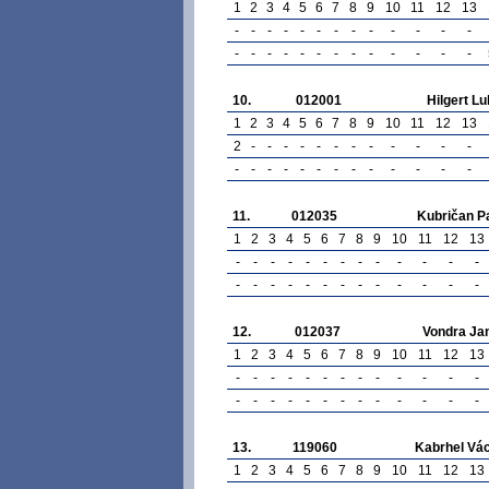
1
2
3
4
5
6
7
8
9
10
11
12
13
-
-
-
-
-
-
-
-
-
-
-
-
-
-
-
-
-
-
-
-
-
-
-
-
-
-
10.
012001
Hilgert L
1
2
3
4
5
6
7
8
9
10
11
12
13
2
-
-
-
-
-
-
-
-
-
-
-
-
-
-
-
-
-
-
-
-
-
-
-
-
-
11.
012035
Kubričan P
1
2
3
4
5
6
7
8
9
10
11
12
13
-
-
-
-
-
-
-
-
-
-
-
-
-
-
-
-
-
-
-
-
-
-
-
-
-
-
12.
012037
Vondra Ja
1
2
3
4
5
6
7
8
9
10
11
12
13
-
-
-
-
-
-
-
-
-
-
-
-
-
-
-
-
-
-
-
-
-
-
-
-
-
-
13.
119060
Kabrhel Vá
1
2
3
4
5
6
7
8
9
10
11
12
13