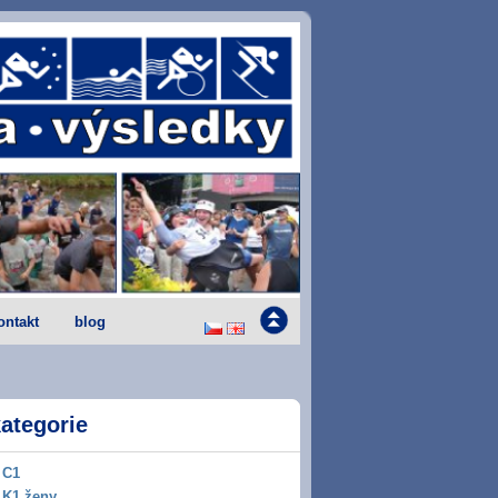
ontakt
blog
ategorie
C1
K1 ženy