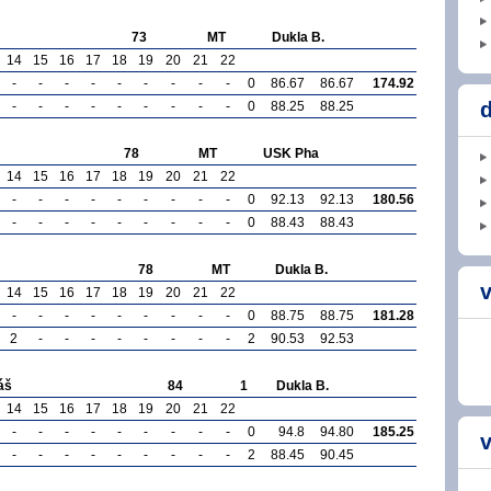
73
MT
Dukla B.
14
15
16
17
18
19
20
21
22
-
-
-
-
-
-
-
-
-
0
86.67
86.67
174.92
d
-
-
-
-
-
-
-
-
-
0
88.25
88.25
78
MT
USK Pha
14
15
16
17
18
19
20
21
22
-
-
-
-
-
-
-
-
-
0
92.13
92.13
180.56
-
-
-
-
-
-
-
-
-
0
88.43
88.43
78
MT
Dukla B.
v
14
15
16
17
18
19
20
21
22
-
-
-
-
-
-
-
-
-
0
88.75
88.75
181.28
2
-
-
-
-
-
-
-
-
2
90.53
92.53
áš
84
1
Dukla B.
14
15
16
17
18
19
20
21
22
-
-
-
-
-
-
-
-
-
0
94.8
94.80
185.25
v
-
-
-
-
-
-
-
-
-
2
88.45
90.45