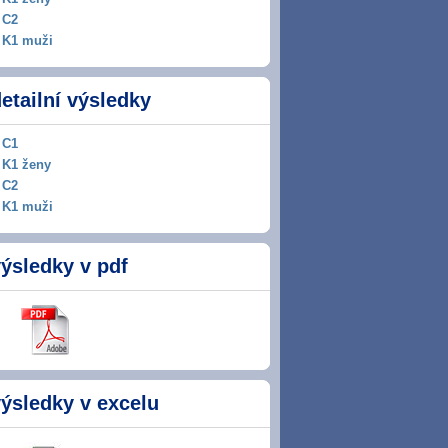
C2
K1 muži
etailní výsledky
C1
K1 ženy
C2
K1 muži
ýsledky v pdf
ýsledky v excelu