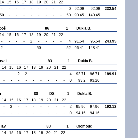
14
15
16
17
18
19
20
21
22
-
-
-
-
-
-
-
-
-
0
92.09
92.09
232.54
50
-
-
-
-
-
-
-
-
50
90.45
140.45
uboš
86
1
Dukla B.
14
15
16
17
18
19
20
21
22
-
-
-
-
2
-
-
-
-
4
91.54
95.54
243.95
2
-
-
-
-
50
-
-
-
52
96.41
148.41
avel
83
1
Dukla B.
14
15
16
17
18
19
20
21
22
-
-
2
2
-
-
-
-
-
4
92.71
96.71
189.91
-
-
-
-
-
-
-
-
-
0
93.2
93.20
n
88
DS
1
Dukla B.
14
15
16
17
18
19
20
21
22
-
2
-
-
-
-
-
-
-
2
95.96
97.96
192.12
-
-
-
-
-
-
-
-
-
0
94.16
94.16
clav
83
1
Olomouc
14
15
16
17
18
19
20
21
22