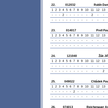
22.
012032
Rubín Dan
1
2
3
4
5
6
7
8
9
10
11
12
13
-
-
-
2
-
-
-
-
-
-
2
-
-
-
-
-
-
-
-
-
-
-
-
-
-
-
23.
014017
Prell Pa
1
2
3
4
5
6
7
8
9
10
11
12
13
-
-
-
-
-
-
-
-
-
-
-
-
-
-
-
-
-
-
-
-
-
-
-
-
-
-
24.
121040
Žák Jiř
1
2
3
4
5
6
7
8
9
10
11
12
13
-
-
-
-
-
-
-
-
-
-
-
-
-
-
-
-
-
-
-
-
-
-
-
-
-
2
25.
049022
Chládek Pav
1
2
3
4
5
6
7
8
9
10
11
12
13
-
-
-
-
-
-
2
-
-
-
-
-
-
-
-
-
-
-
-
-
-
-
-
-
-
-
26.
074013
Reichenauer An