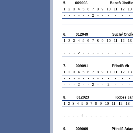
5.
009008
Beneš Jindři
1
2
3
4
5
6
7
8
9
10
11
12
13
-
-
-
-
-
-
2
-
-
-
-
-
-
-
-
-
-
-
-
-
-
-
-
-
-
-
6.
012049
Suchý Ondř
1
2
3
4
5
6
7
8
9
10
11
12
13
-
-
-
-
-
-
-
-
-
-
-
-
-
-
-
-
2
-
-
-
-
-
-
-
-
-
7.
009091
Přindiš Vít
1
2
3
4
5
6
7
8
9
10
11
12
13
-
-
-
-
-
-
-
-
-
-
-
-
-
-
-
-
2
-
-
2
-
-
2
-
-
-
8.
012023
Kobes Ja
1
2
3
4
5
6
7
8
9
10
11
12
13
-
-
-
-
-
-
-
-
-
-
-
-
-
-
-
-
-
2
-
-
-
-
-
-
-
-
9.
009069
Přindiš Ada