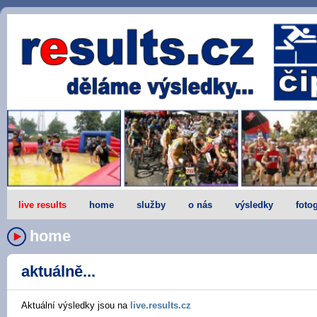
live results
home
služby
o nás
výsledky
fotog
home
aktuálně...
Aktuální výsledky jsou na
live.results.cz