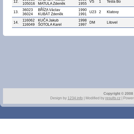
12.
VS
1
Tesla Bo
105016
MATULA Zdeněk
1955
36023
BŘÍZA Václav
1990
13.
U23
2
Klatovy
36024
KUBÁT Zdeněk
1991
116062
KUČA Jakub
1998
14.
DM
Litovel
116049
ŠOTOLA Karel
1997
Copyright © 2008 r
Design by
1234.info
| Modified by
results.cz
| Power