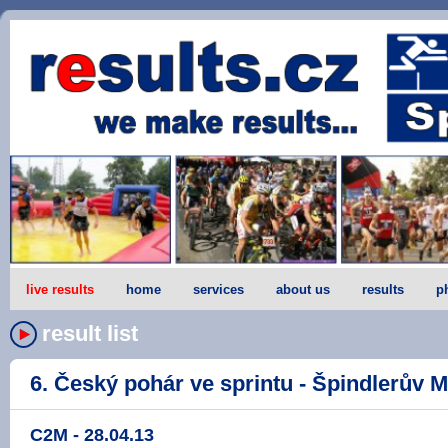
live results
home
services
about us
results
p
result list
6. Český pohár ve sprintu - Špindlerův Ml
C2M - 28.04.13