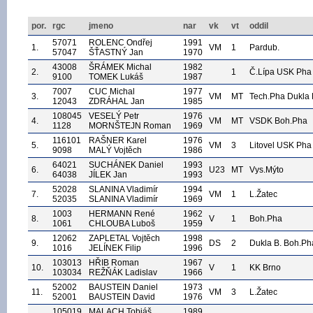
por.
rgc
jmeno
nar
vk
vt
oddil
57071
ROLENC Ondřej
1991
1.
VM
1
Pardub.
57047
ŠŤASTNÝ Jan
1970
43008
ŠRÁMEK Michal
1982
2.
1
Č.Lípa USK Pha
9100
TOMEK Lukáš
1987
7007
CUC Michal
1977
3.
VM
MT
Tech.Pha Dukla 
12043
ZDRÁHAL Jan
1985
108045
VESELÝ Petr
1976
4.
VM
MT
VSDK Boh.Pha
1128
MORNŠTEJN Roman
1969
116101
RAŠNER Karel
1976
5.
VM
3
Litovel USK Pha
9098
MALÝ Vojtěch
1986
64021
SUCHÁNEK Daniel
1993
6.
U23
MT
Vys.Mýto
64038
JÍLEK Jan
1993
52028
SLANINA Vladimír
1994
7.
VM
1
L.Žatec
52035
SLANINA Vladimír
1969
1003
HERMANN René
1962
8.
V
1
Boh.Pha
1061
CHLOUBA Luboš
1959
12062
ZAPLETAL Vojtěch
1998
9.
DS
2
Dukla B. Boh.Ph
1016
JELÍNEK Filip
1996
103013
HŘIB Roman
1967
10.
V
1
KK Brno
103034
REŽŇÁK Ladislav
1966
52002
BAUSTEIN Daniel
1973
11.
VM
3
L.Žatec
52001
BAUSTEIN David
1976
105019
MALACH Tobiáš
1989