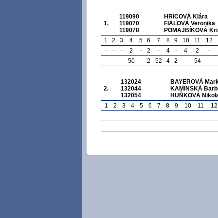
119090
HRICOVÁ Klára
1.
119070
FIALOVÁ Veronika
119078
POMAJBÍKOVÁ Kri
1
2
3
4
5
6
7
8
9
10
11
12
-
-
-
2
-
2
-
4
-
4
2
-
-
-
-
50
-
2
52
4
2
-
54
-
132024
BAYEROVÁ Mark
2.
132044
KAMINSKÁ Barb
132054
HUŇKOVÁ Nikol
1
2
3
4
5
6
7
8
9
10
11
12