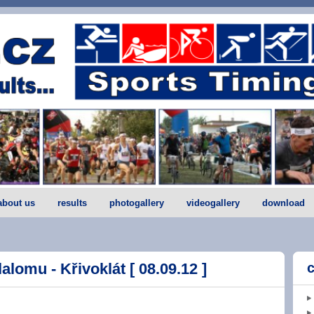
about us
results
photogallery
videogallery
download
lomu - Křivoklát [ 08.09.12 ]