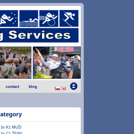
contact
blog
category
3x K1 MUŽI
3x C1 ŽENY