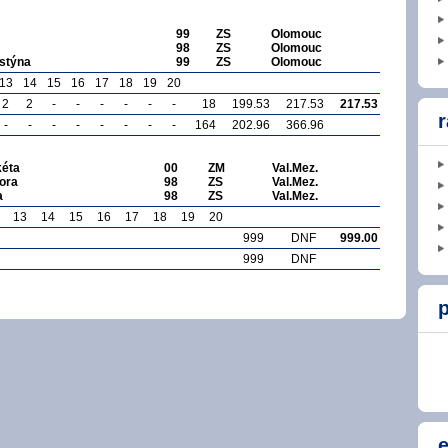
99
ZS
Olomouc
98
ZS
Olomouc
stýna
99
ZS
Olomouc
13
14
15
16
17
18
19
20
2
2
-
-
-
-
-
-
18
199.53
217.53
217.53
r
-
-
-
-
-
-
-
-
164
202.96
366.96
éta
00
ZM
Val.Mez.
ora
98
ZS
Val.Mez.
a
98
ZS
Val.Mez.
13
14
15
16
17
18
19
20
999
DNF
999.00
999
DNF
p
e