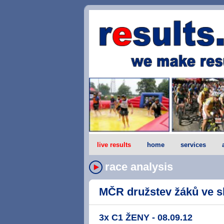
live results
home
services
race analysis
MČR družstev žáků ve sla
3x C1 ŽENY - 08.09.12