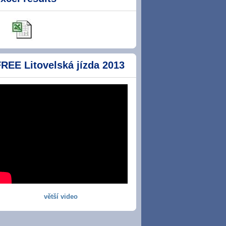
REE Litovelská jízda 2013
větší video