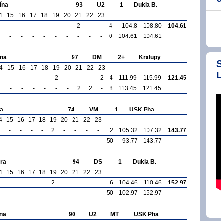
ína
93
U2
1
Dukla B.
4
15
16
17
18
19
20
21
22
23
-
-
-
-
-
-
2
-
-
4
104.8
108.80
104.61
-
-
-
-
-
-
-
-
-
0
104.61
104.61
na
97
DM
2+
Kralupy
S
4
15
16
17
18
19
20
21
22
23
-
-
-
-
-
2
-
-
-
2
4
111.99
115.99
121.45
-
-
-
-
-
-
-
2
2
-
8
113.45
121.45
a
74
VM
1
USK Pha
4
15
16
17
18
19
20
21
22
23
-
-
-
-
2
-
-
-
-
2
105.32
107.32
143.77
-
-
-
-
-
-
-
-
-
50
93.77
143.77
ra
94
DS
1
Dukla B.
4
15
16
17
18
19
20
21
22
23
-
-
-
-
2
-
-
-
-
6
104.46
110.46
152.97
-
-
-
-
-
-
-
-
-
50
102.97
152.97
na
90
U2
MT
USK Pha