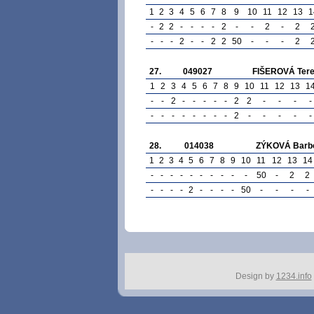
1
2
3
4
5
6
7
8
9
10
11
12
13
1
-
2
2
-
-
-
-
2
-
-
2
-
2
-
-
-
2
-
-
2
2
50
-
-
-
2
27.
049027
FIŠEROVÁ Ter
1
2
3
4
5
6
7
8
9
10
11
12
13
1
-
-
2
-
-
-
-
-
2
2
-
-
-
-
-
-
-
-
-
-
-
-
2
-
-
-
-
-
28.
014038
ZÝKOVÁ Barb
1
2
3
4
5
6
7
8
9
10
11
12
13
14
-
-
-
-
-
-
-
-
-
-
50
-
2
2
-
-
-
-
2
-
-
-
-
50
-
-
-
-
Design by
1234.info