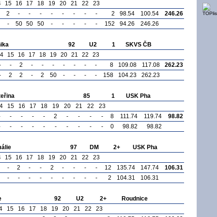
4
15
16
17
18
19
20
21
22
23
2
-
-
-
-
-
-
-
-
2
98.54
100.54
246.26
-
50
50
50
-
-
-
-
-
152
94.26
246.26
ika
92
U2
1
SKVS ČB
4
15
16
17
18
19
20
21
22
23
-
-
2
-
-
-
-
-
-
-
8
109.08
117.08
262.23
-
2
2
-
2
50
-
-
-
-
158
104.23
262.23
eřina
85
1
USK Pha
4
15
16
17
18
19
20
21
22
23
-
-
-
-
-
2
-
-
-
-
8
111.74
119.74
98.82
-
-
-
-
-
-
-
-
-
-
0
98.82
98.82
álie
97
DM
2+
USK Pha
4
15
16
17
18
19
20
21
22
23
-
2
-
-
2
-
-
-
-
12
135.74
147.74
106.31
-
-
-
-
-
-
-
-
-
2
104.31
106.31
e
92
U2
2+
Roudnice
4
15
16
17
18
19
20
21
22
23