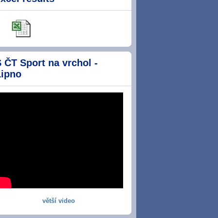
 ČT Sport na vrchol -
Lipno
větší video