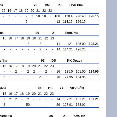
na
76
VM
2+
USK Pha
15
16
17
18
19
20
21
22
23
-
2
-
-
2
2
50
50
-
108
120.4
228.40
126.15
-
-
-
-
2
-
-
-
-
12
114.15
126.15
nda
80
2+
Tech.Pha
4
15
16
17
18
19
20
21
22
23
-
-
-
-
2
-
2
-
-
14
121
135.00
128.21
-
-
-
-
-
-
2
-
-
14
114.21
128.21
řina
95
DS
KK Opava
4
15
16
17
18
19
20
21
22
23
-
-
2
-
2
2
-
2
-
16
135.5
151.50
134.95
2
-
-
-
-
-
2
-
-
10
124.95
134.95
lvie
94
DS
2+
SKVS ČB
4
15
16
17
18
19
20
21
22
23
2
2
2
-
2
-
-
-
-
14
139.21
153.21
153.21
2
-
-
-
50
-
-
-
-
56
127.01
183.01
ichaela
86
2+
KVS HK