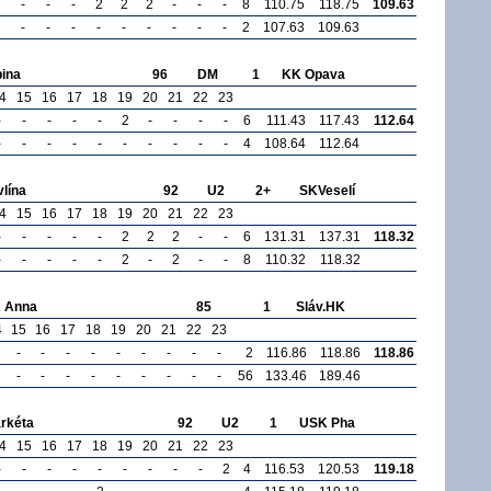
-
-
-
2
2
2
-
-
-
8
110.75
118.75
109.63
-
-
-
-
-
-
-
-
-
2
107.63
109.63
ina
96
DM
1
KK Opava
4
15
16
17
18
19
20
21
22
23
-
-
-
-
-
2
-
-
-
-
6
111.43
117.43
112.64
-
-
-
-
-
-
-
-
-
-
4
108.64
112.64
lína
92
U2
2+
SKVeselí
4
15
16
17
18
19
20
21
22
23
-
-
-
-
-
2
2
2
-
-
6
131.31
137.31
118.32
-
-
-
-
-
2
-
2
-
-
8
110.32
118.32
 Anna
85
1
Sláv.HK
4
15
16
17
18
19
20
21
22
23
-
-
-
-
-
-
-
-
-
2
116.86
118.86
118.86
-
-
-
-
-
-
-
-
-
56
133.46
189.46
rkéta
92
U2
1
USK Pha
4
15
16
17
18
19
20
21
22
23
-
-
-
-
-
-
-
-
-
2
4
116.53
120.53
119.18