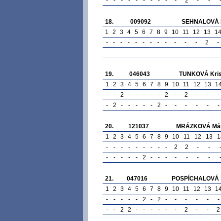
-
-
-
-
-
-
-
-
-
-
2
-
-
18.
009092
SEHNALOVÁ 
1
2
3
4
5
6
7
8
9
10
11
12
13
1
-
-
-
-
-
-
-
-
-
-
-
-
2
-
19.
046043
TUNKOVÁ Kris
1
2
3
4
5
6
7
8
9
10
11
12
13
1
-
-
2
-
-
-
-
-
2
-
2
-
-
-
-
2
-
-
-
-
-
2
-
-
-
-
-
-
20.
121037
MRÁZKOVÁ Már
1
2
3
4
5
6
7
8
9
10
11
12
13
1
-
-
-
-
-
-
-
-
-
2
2
-
-
-
-
-
-
-
2
-
-
-
-
-
-
-
21.
047016
POSPÍCHALOVÁ 
1
2
3
4
5
6
7
8
9
10
11
12
13
1
-
-
-
-
-
2
-
2
-
-
-
-
-
-
-
-
2
2
-
-
-
-
-
-
2
-
-
2