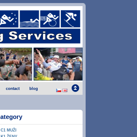
contact
blog
category
C1 MUŽI
K1 ŽENY