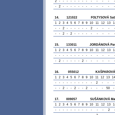
2
-
-
-
-
-
-
-
-
-
-
-
-
-
-
2
-
-
-
-
-
-
-
-
-
-
-
-
14.
121022
FOLTYSOVÁ Sab
1
2
3
4
5
6
7
8
9
10
11
12
13
1
-
-
2
-
-
-
-
-
-
2
-
-
-
-
-
2
-
2
-
-
-
-
-
-
-
-
15.
133011
JORDÁNOVÁ Pav
1
2
3
4
5
6
7
8
9
10
11
12
13
1
-
-
-
-
-
-
-
-
-
-
-
-
-
-
2
-
-
-
-
-
2
-
-
-
-
-
16.
055012
KAŠPAROVÁ
1
2
3
4
5
6
7
8
9
10
11
12
13
1
-
-
-
-
-
-
-
-
-
-
2
-
-
-
-
-
2
-
-
2
-
-
2
-
-
-
50
-
17.
009057
SUŠÁNKOVÁ Ma
1
2
3
4
5
6
7
8
9
10
11
12
13
1
-
-
-
-
-
-
-
-
-
-
-
-
2