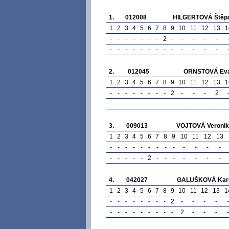
1.
012008
HILGERTOVÁ Štěp
1
2
3
4
5
6
7
8
9
10
11
12
13
1
-
-
-
-
-
-
-
2
-
-
-
-
-
-
-
-
-
-
-
-
-
-
-
-
-
-
2.
012045
ORNSTOVÁ Ev
1
2
3
4
5
6
7
8
9
10
11
12
13
1
-
-
-
-
-
-
-
-
2
-
-
-
2
-
-
-
-
-
-
-
-
-
-
-
-
-
3.
009013
VOJTOVÁ Veroni
1
2
3
4
5
6
7
8
9
10
11
12
13
-
-
-
-
-
-
-
-
-
-
-
-
-
-
-
-
-
-
2
-
-
-
-
-
-
-
4.
042027
GALUŠKOVÁ Karo
1
2
3
4
5
6
7
8
9
10
11
12
13
1
-
-
-
-
-
-
-
-
2
-
-
-
-
-
-
-
-
-
-
-
-
-
-
2
-
-
-
-