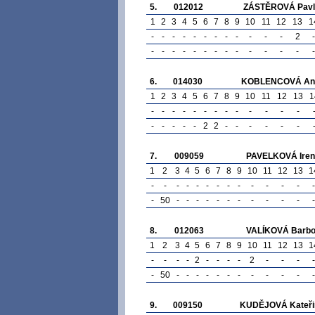
5.
012012
ZÁSTĚROVÁ Pavl
1
2
3
4
5
6
7
8
9
10
11
12
13
1
-
-
-
-
-
-
-
-
-
-
-
-
2
-
-
-
-
-
-
-
-
-
-
-
-
-
-
-
6.
014030
KOBLENCOVÁ An
1
2
3
4
5
6
7
8
9
10
11
12
13
1
-
-
-
-
-
-
-
-
-
-
-
-
-
-
-
-
-
-
2
2
-
-
-
-
-
-
7.
009059
PAVELKOVÁ Iren
1
2
3
4
5
6
7
8
9
10
11
12
13
1
-
-
-
-
-
-
-
-
-
-
-
-
-
-
-
50
-
-
-
-
-
-
-
-
-
-
-
-
8.
012063
VALÍKOVÁ Barbo
1
2
3
4
5
6
7
8
9
10
11
12
13
1
-
-
-
-
2
-
-
-
-
2
-
-
-
-
-
50
-
-
-
-
-
-
-
-
-
-
-
-
9.
009150
KUDĚJOVÁ Kateři