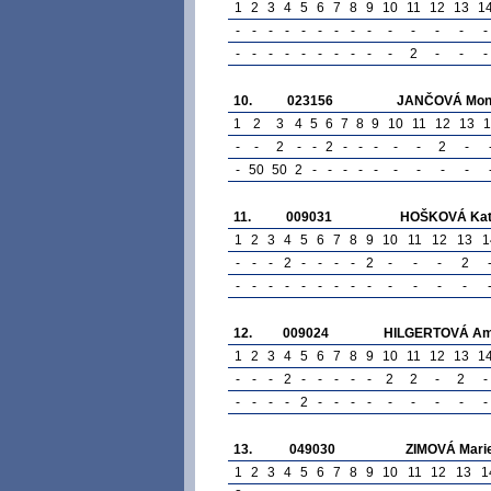
1
2
3
4
5
6
7
8
9
10
11
12
13
1
-
-
-
-
-
-
-
-
-
-
-
-
-
-
-
-
-
-
-
-
-
-
-
-
2
-
-
-
10.
023156
JANČOVÁ Mon
1
2
3
4
5
6
7
8
9
10
11
12
13
1
-
-
2
-
-
2
-
-
-
-
-
2
-
-
50
50
2
-
-
-
-
-
-
-
-
-
11.
009031
HOŠKOVÁ Kat
1
2
3
4
5
6
7
8
9
10
11
12
13
1
-
-
-
2
-
-
-
-
2
-
-
-
2
-
-
-
-
-
-
-
-
-
-
-
-
-
12.
009024
HILGERTOVÁ Am
1
2
3
4
5
6
7
8
9
10
11
12
13
1
-
-
-
2
-
-
-
-
-
2
2
-
2
-
-
-
-
-
2
-
-
-
-
-
-
-
-
-
13.
049030
ZIMOVÁ Mari
1
2
3
4
5
6
7
8
9
10
11
12
13
1