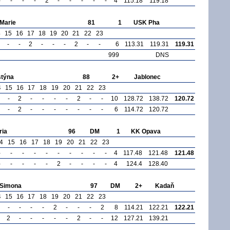
-
-
-
-
2
-
-
-
-
-
4
115.18
119.18
Marie
81
1
USK Pha
4
15
16
17
18
19
20
21
22
23
-
-
2
-
-
-
2
-
-
6
113.31
119.31
119.31
999
DNS
týna
88
2+
Jablonec
4
15
16
17
18
19
20
21
22
23
-
2
-
-
-
-
2
-
-
10
128.72
138.72
120.72
-
2
-
-
-
-
-
-
-
6
114.72
120.72
ia
96
DM
1
KK Opava
4
15
16
17
18
19
20
21
22
23
-
-
-
-
-
-
-
-
-
-
4
117.48
121.48
121.48
-
-
-
-
-
2
-
-
-
-
4
124.4
128.40
Simona
97
DM
2+
Kadaň
4
15
16
17
18
19
20
21
22
23
-
-
-
-
2
-
-
-
2
8
114.21
122.21
122.21
2
-
-
-
-
-
2
-
-
12
127.21
139.21