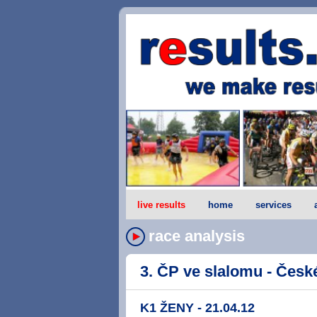
live results
home
services
race analysis
3. ČP ve slalomu - České
K1 ŽENY - 21.04.12