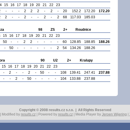
4
15
16
17
18
19
20
21
22
23
2
-
-
-
2
2
2
-
2
-
20
152.2
172.20
172.20
2
2
-
-
2
-
-
2
-
2
68
117.03
185.03
eza
98
ZS
2+
Roudnice
4
15
16
17
18
19
20
21
22
23
50
-
-
2
2
-
-
-
-
60
128.85
188.85
188.26
-
50
-
-
-
-
-
-
2
54
134.26
188.26
ora
90
U2
2+
Kralupy
15
16
17
18
19
20
21
22
23
-
2
-
-
2
-
50
-
-
108
139.41
247.41
237.88
-
-
2
-
50
-
-
-
-
104
133.88
237.88
Copyright © 2008 results.cz s.r.o. | All Rights Reserved
| Modified by
results.cz
| Powered by
results.cz
| Media Player by
Jeroen Wijering
|