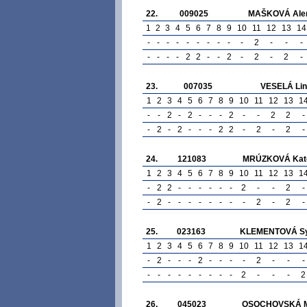
22.
009025
MAŠKOVÁ Ale
1
2
3
4
5
6
7
8
9
10
11
12
13
14
-
-
-
-
-
-
-
-
-
-
2
-
-
-
-
-
-
-
2
2
-
-
2
-
2
-
2
-
23.
007035
VESELÁ Li
1
2
3
4
5
6
7
8
9
10
11
12
13
1
-
-
2
-
2
-
-
-
2
-
-
2
2
-
-
2
-
2
-
-
-
2
2
-
2
-
2
-
24.
121083
MRÚZKOVÁ Kate
1
2
3
4
5
6
7
8
9
10
11
12
13
1
-
2
2
-
-
-
-
-
-
2
-
-
2
-
-
2
-
-
-
-
-
-
-
-
2
-
2
-
25.
023163
KLEMENTOVÁ Sy
1
2
3
4
5
6
7
8
9
10
11
12
13
1
-
2
-
-
-
2
-
-
-
-
2
-
-
-
-
-
-
-
-
-
-
-
-
2
-
-
-
2
26.
045023
OSOCHOVSKÁ M