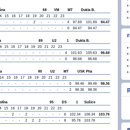
ána
68
VM
MT
Dukla B.
4
15
16
17
18
19
20
21
22
23
-
-
-
-
-
2
-
-
-
-
4
97.69
101.69
94.47
-
-
-
-
-
-
-
-
-
-
0
94.47
94.47
r
a
89
U2
1
Dukla B.
4
15
16
17
18
19
20
21
22
23
-
-
-
-
-
-
-
-
-
-
4
101.63
105.63
96.68
-
-
-
-
-
-
-
-
-
-
0
96.68
96.68
ka
90
U2
MT
USK Pha
14
15
16
17
18
19
20
21
22
23
-
-
-
-
-
-
-
-
-
-
0
99.46
99.46
98.36
p
-
-
-
-
-
-
-
-
-
-
2
96.36
98.36
lína
95
DS
1
Sušice
4
15
16
17
18
19
20
21
22
23
-
2
-
2
-
-
-
-
-
6
102.34
108.34
103.76
-
-
-
2
2
2
-
-
-
8
95.76
103.76
e