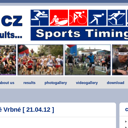
about us
results
photogallery
videogallery
download
 Vrbné [ 21.04.12 ]